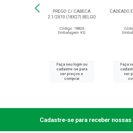
URA 1000 ALAV
PREGO C/ CABECA
CADEADO E
 EXT 1001/05EC
2.1/2X10 (18X27) BELGO
LVANA - AB
Código: 18826
Códi
ódigo: 9809
Embalagem: KG
Embal
balagem: PC
 seu login ou
Faça seu login ou
Faça se
astre-se para
cadastre-se para
cadast
er preços e
ver preços e
ver 
comprar
comprar
co
Cadastre-se para receber nossas 