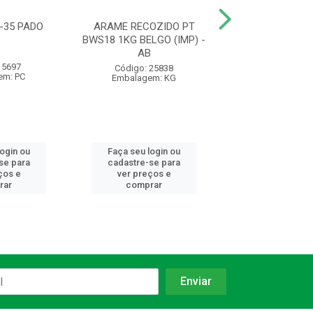
-35 PADO
ARAME RECOZIDO PT
FECHADURA 10
BWS18 1KG BELGO (IMP) -
F10 CR EXT 10
AB
SILVANA -
 5697
Código: 25838
Código: 98
em: PC
Embalagem: KG
Embalagem:
login ou
Faça seu login ou
Faça seu log
se para
cadastre-se para
cadastre-se 
ços e
ver preços e
ver preços
rar
comprar
comprar