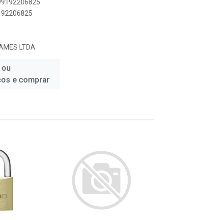
899192206825
9192206825
AMES LTDA
 ou
ços e comprar