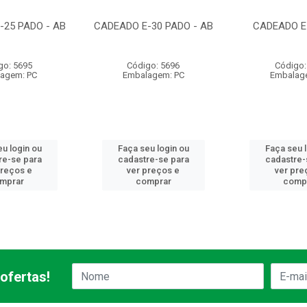
-25 PADO - AB
CADEADO E-30 PADO - AB
CADEADO E
go: 5695
Código: 5696
Código:
agem: PC
Embalagem: PC
Embalag
u login ou
Faça seu login ou
Faça seu 
re-se para
cadastre-se para
cadastre-
preços e
ver preços e
ver pre
mprar
comprar
comp
ofertas!