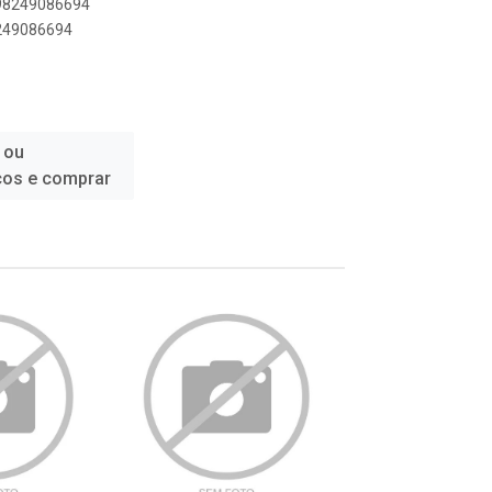
898249086694
8249086694
 ou
ços e comprar