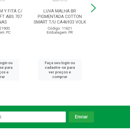
 Y FITA C/
LUVA MALHA BR
LUVA VAQUETA
FT ABS 707
PIGMENTADA COTTON
PETROLEIRA PU
NAS
SMART T/U CA46933 VOLK
CA16475 VA
 21900
Código: 11621
Código: 11
em: PC
Embalagem: PR
Embalagem:
login ou
Faça seu login ou
Faça seu log
se para
cadastre-se para
cadastre-se 
ços e
ver preços e
ver preços
rar
comprar
comprar