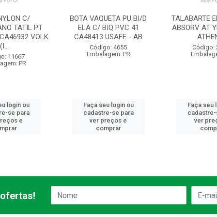
NYLON C/
BOTA VAQUETA PU BI/D
TALABARTE EM
ANO TATIL PT
ELA C/ BIQ PVC 41
ABSORV AT Y
 CA46932 VOLK
CA48413 USAFE - AB
ATHE
(I...
Código: 4655
Código:
Embalagem: PR
Embalag
o: 11667
agem: PR
u login ou
Faça seu login ou
Faça seu 
re-se para
cadastre-se para
cadastre-
preços e
ver preços e
ver pre
mprar
comprar
comp
ofertas!