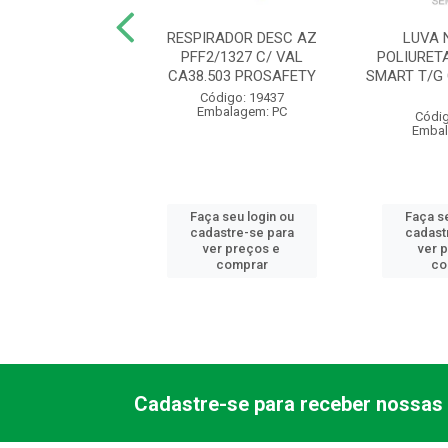
VAQUETA MISTA
RESPIRADOR DESC AZ
LUVA 
EIRA PUNHO 7CM
PFF2/1327 C/ VAL
POLIURET
6475 VALCAN
CA38.503 PROSAFETY
SMART T/G
digo: 11829
Código: 19437
balagem: PR
Embalagem: PC
Códig
Embal
 seu login ou
Faça seu login ou
Faça se
astre-se para
cadastre-se para
cadast
er preços e
ver preços e
ver 
comprar
comprar
co
Cadastre-se para receber nossas 