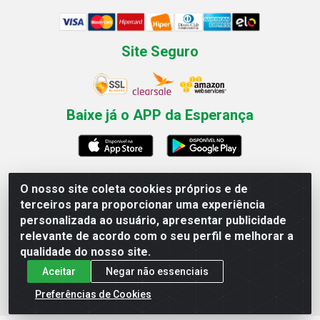
Site Seguro
Baixe já o APP da Esperança
O nosso site coleta cookies próprios e de
Esperança Nordeste - Rua Professor Caldas Filho, 291 -
terceiros para proporcionar uma experiência
Estância - Recife / PE CEP: 50771-335 - CNPJ
personalizada ao usuário, apresentar publicidade
03.666.136/0001-23
relevante de acordo com o seu perfil e melhorar a
qualidade do nosso site.
Aceitar
Negar não essenciais
Preferências de Cookies