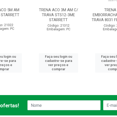
ACO 5M AM
TRENA ACO 3M AM C/
TRENA
 STARRETT
TRAVA STS12-3ME
EMBORRACHA
STARRETT
TRAVA 8031 F
o: 21322
Código: 21312
Código:
agem: PC
Embalagem: PC
Embalag
u login ou
Faça seu login ou
Faça seu 
re-se para
cadastre-se para
cadastre-
preços e
ver preços e
ver pre
mprar
comprar
comp
ofertas!