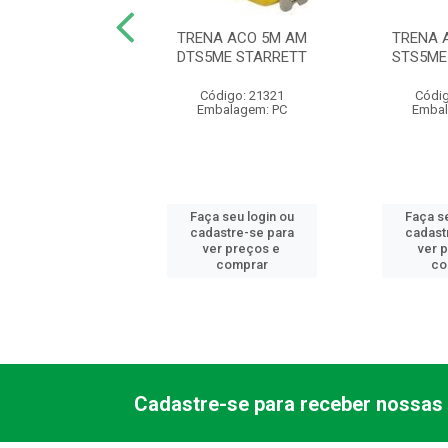
 5M C/ TRAVA
TRENA ACO 5M AM
TRENA 
AVO (IMP)
DTS5ME STARRETT
STS5ME
digo: 21308
Código: 21321
Códig
balagem: PC
Embalagem: PC
Embal
 seu login ou
Faça seu login ou
Faça se
astre-se para
cadastre-se para
cadast
er preços e
ver preços e
ver 
comprar
comprar
co
Cadastre-se para receber nossas 