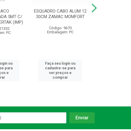
 ACO
ESQUADRO CABO ALUM 12
TRENA 5M C/
DA 5MT C/
30CM ZAMAC MOMFORT
BRAVO (I
ERTAK (IMP)
Código: 9670
Código: 21
 21332
Embalagem: PC
Embalagem:
em: PC
login ou
Faça seu login ou
Faça seu log
se para
cadastre-se para
cadastre-se 
ços e
ver preços e
ver preços
rar
comprar
comprar