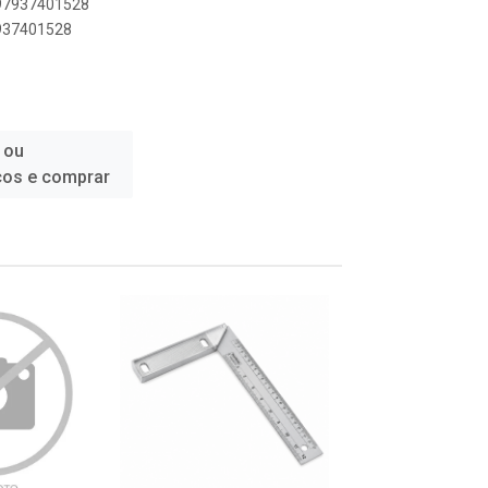
897937401528
7937401528
 ou
ços e comprar