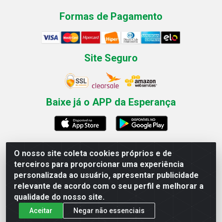
Formas de Pagamento
Site Seguro
Baixe já o APP da Esperança
O nosso site coleta cookies próprios e de
Esperança Nordeste - Rua Professor Caldas Filho, 291 -
terceiros para proporcionar uma experiência
Estância - Recife / PE CEP: 50771-335 - CNPJ
personalizada ao usuário, apresentar publicidade
03.666.136/0001-23
relevante de acordo com o seu perfil e melhorar a
qualidade do nosso site.
Aceitar
Negar não essenciais