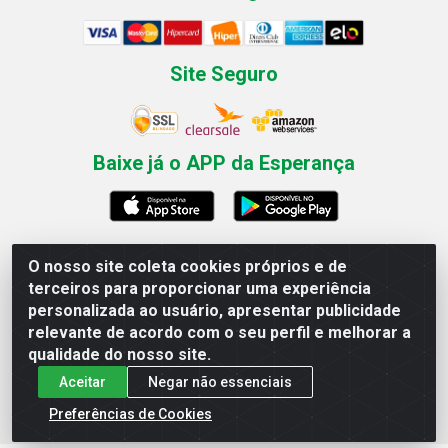
Site Seguro
Baixe já o APP da Esperança
O nosso site coleta cookies próprios e de
Esperança Nordeste - Rua Professor Caldas Filho, 291 -
terceiros para proporcionar uma experiência
Estância - Recife / PE CEP: 50771-335 - CNPJ
personalizada ao usuário, apresentar publicidade
03.666.136/0001-23
relevante de acordo com o seu perfil e melhorar a
qualidade do nosso site.
Aceitar
Negar não essenciais
Preferências de Cookies