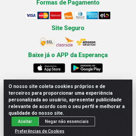
Formas de Pagamento
Site Seguro
Baixe já o APP da Esperança
O nosso site coleta cookies próprios e de
Esperança Nordeste - Rua Professor Caldas Filho, 291 -
terceiros para proporcionar uma experiência
Estância - Recife / PE CEP: 50771-335 - CNPJ
personalizada ao usuário, apresentar publicidade
03.666.136/0001-23
relevante de acordo com o seu perfil e melhorar a
qualidade do nosso site.
Aceitar
Negar não essenciais
Preferências de Cookies