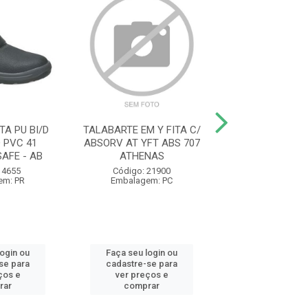
A PU BI/D
TALABARTE EM Y FITA C/
LUVA MALH
Q PVC 41
ABSORV AT YFT ABS 707
PIGMENTADA 
AFE - AB
ATHENAS
SMART T/U CA46
 4655
Código: 21900
Código: 11
em: PR
Embalagem: PC
Embalagem:
login ou
Faça seu login ou
Faça seu log
se para
cadastre-se para
cadastre-se 
ços e
ver preços e
ver preços
rar
comprar
comprar