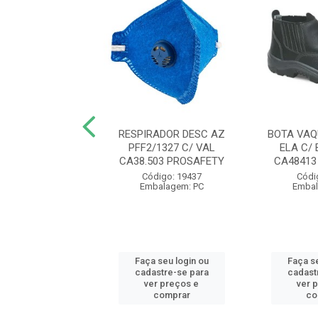
A MALHA BR
RESPIRADOR DESC AZ
BOTA VAQ
NTADA COTTON
PFF2/1327 C/ VAL
ELA C/ 
/U CA46933 VOLK
CA38.503 PROSAFETY
CA48413
digo: 11621
Código: 19437
Códi
balagem: PR
Embalagem: PC
Embal
 seu login ou
Faça seu login ou
Faça se
astre-se para
cadastre-se para
cadast
er preços e
ver preços e
ver 
comprar
comprar
co