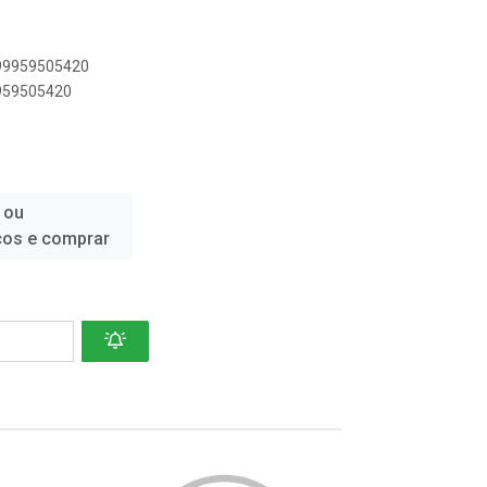
899959505420
9959505420
 ou
ços e comprar