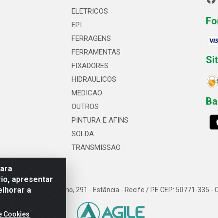
ELETRICOS
Fo
EPI
FERRAGENS
FERRAMENTAS
Si
FIXADORES
HIDRAULICOS
MEDICAO
Ba
OUTROS
PINTURA E AFINS
SOLDA
TRANSMISSAO
para
io, apresentar
elhorar a
 Professor Caldas Filho, 291 - Estância - Recife / PE CEP: 50771-335 
e Cookies