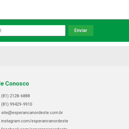
le Conosco
(81) 2128-6888
(81) 99429-9910
site@esperancanordeste.com.br
instagram.com/esperancanordeste