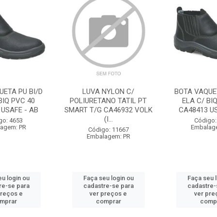
UETA PU BI/D
LUVA NYLON C/
BOTA VAQUET
BIQ PVC 40
POLIURETANO TATIL PT
ELA C/ BI
 USAFE - AB
SMART T/G CA46932 VOLK
CA48413 US
(I...
go: 4653
Código:
agem: PR
Embalag
Código: 11667
Embalagem: PR
u login ou
Faça seu login ou
Faça seu 
re-se para
cadastre-se para
cadastre-
preços e
ver preços e
ver pre
mprar
comprar
comp