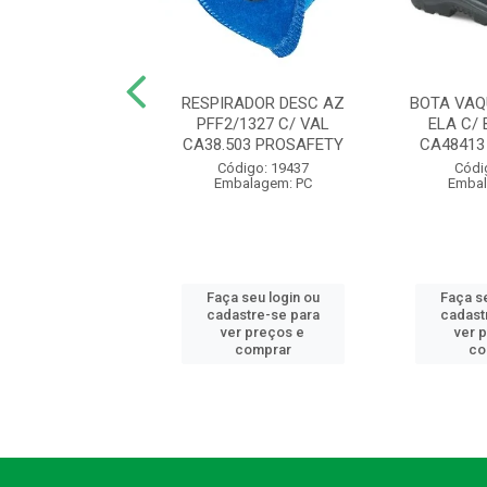
A MALHA BR
RESPIRADOR DESC AZ
BOTA VAQ
NTADA COTTON
PFF2/1327 C/ VAL
ELA C/ 
/U CA46933 VOLK
CA38.503 PROSAFETY
CA48413
digo: 11621
Código: 19437
Códi
balagem: PR
Embalagem: PC
Embal
 seu login ou
Faça seu login ou
Faça se
astre-se para
cadastre-se para
cadast
er preços e
ver preços e
ver 
comprar
comprar
co