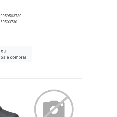
899959503730
9959503730
 ou
ços e comprar