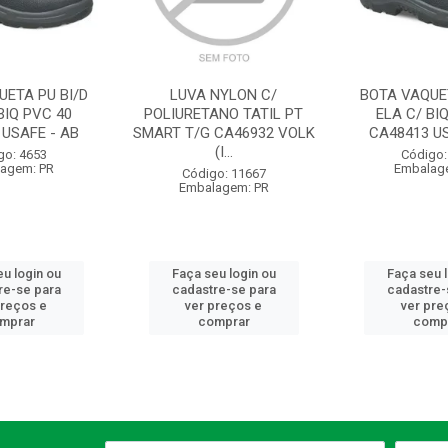
UETA PU BI/D
LUVA NYLON C/
BOTA VAQUET
BIQ PVC 40
POLIURETANO TATIL PT
ELA C/ BI
 USAFE - AB
SMART T/G CA46932 VOLK
CA48413 US
(I...
go: 4653
Código:
agem: PR
Embalag
Código: 11667
Embalagem: PR
u login ou
Faça seu login ou
Faça seu 
re-se para
cadastre-se para
cadastre-
preços e
ver preços e
ver pre
mprar
comprar
comp