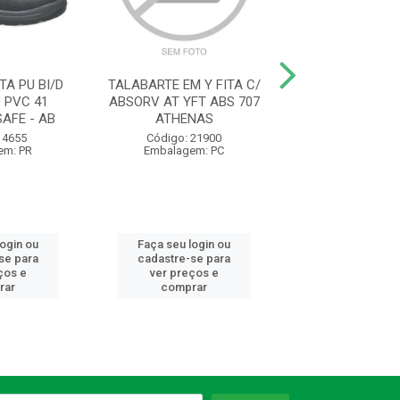
A PU BI/D
TALABARTE EM Y FITA C/
LUVA MALH
Q PVC 41
ABSORV AT YFT ABS 707
PIGMENTADA 
AFE - AB
ATHENAS
SMART T/U CA46
 4655
Código: 21900
Código: 11
em: PR
Embalagem: PC
Embalagem:
login ou
Faça seu login ou
Faça seu log
se para
cadastre-se para
cadastre-se 
ços e
ver preços e
ver preços
rar
comprar
comprar