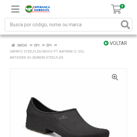
0
VOLTAR
INÍCIO
EPI
EPI
SAPATO STEELFLEX/MOOV PT IMPERM C/ SOL
ANTIDERR 42 CA38590 STEELFLEX