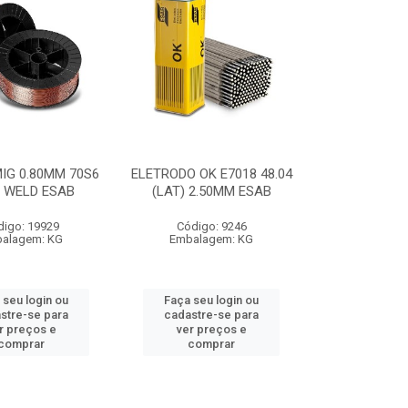
IG 0.80MM 70S6
ELETRODO OK E7018 48.04
 WELD ESAB
(LAT) 2.50MM ESAB
digo: 19929
Código: 9246
alagem: KG
Embalagem: KG
 seu login ou
Faça seu login ou
stre-se para
cadastre-se para
r preços e
ver preços e
comprar
comprar