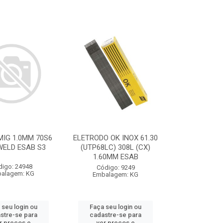
IG 1.0MM 70S6
ELETRODO OK INOX 61.30
WELD ESAB S3
(UTP68LC) 308L (CX)
1.60MM ESAB
digo: 24948
Código: 9249
alagem: KG
Embalagem: KG
 seu login ou
Faça seu login ou
stre-se para
cadastre-se para
r preços e
ver preços e