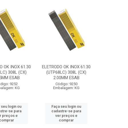
 OK INOX 61.30
ELETRODO OK INOX 61.30
LC) 308L (CX)
(UTP68LC) 308L (CX)
25MM ESAB
2.00MM ESAB
digo: 9252
Código: 9250
alagem: KG
Embalagem: KG
 seu login ou
Faça seu login ou
stre-se para
cadastre-se para
r preços e
ver preços e
comprar
comprar