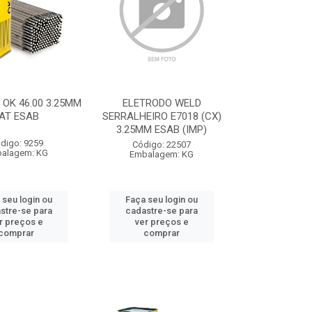
OK 46.00 3.25MM
ELETRODO WELD
AT ESAB
SERRALHEIRO E7018 (CX)
3.25MM ESAB (IMP)
digo: 9259
Código: 22507
alagem: KG
Embalagem: KG
 seu login ou
Faça seu login ou
stre-se para
cadastre-se para
r preços e
ver preços e
comprar
comprar