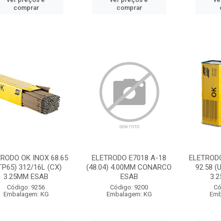
comprar
comprar
RODO OK INOX 68.65
ELETRODO E7018 A-18
ELETRODO
TP65) 312/16L (CX)
(48.04) 4.00MM CONARCO
92.58 (
3.25MM ESAB
ESAB
3.
Código: 9256
Código: 9200
Có
Embalagem: KG
Embalagem: KG
Emb