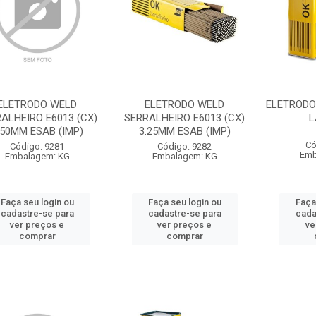
ELETRODO WELD
ELETRODO WELD
ELETRODO 
ALHEIRO E6013 (CX)
SERRALHEIRO E6013 (CX)
L
.50MM ESAB (IMP)
3.25MM ESAB (IMP)
Có
Código: 9281
Código: 9282
Emb
Embalagem: KG
Embalagem: KG
Faça seu login ou
Faça seu login ou
Faça
cadastre-se para
cadastre-se para
cada
ver preços e
ver preços e
ve
comprar
comprar