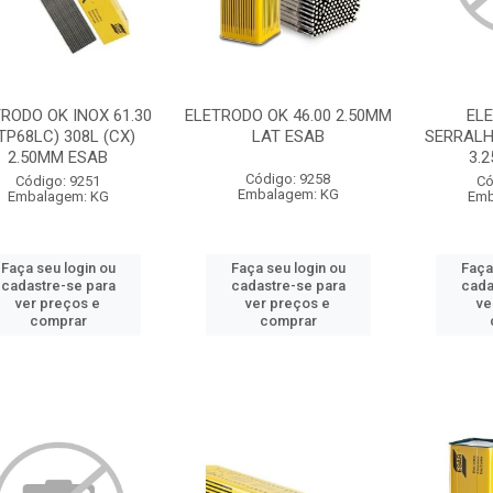
RODO OK INOX 61.30
ELETRODO OK 46.00 2.50MM
EL
TP68LC) 308L (CX)
LAT ESAB
SERRALHE
2.50MM ESAB
3.
Código: 9258
Código: 9251
Có
Embalagem: KG
Embalagem: KG
Emb
Faça seu login ou
Faça seu login ou
Faça
cadastre-se para
cadastre-se para
cada
ver preços e
ver preços e
ve
comprar
comprar