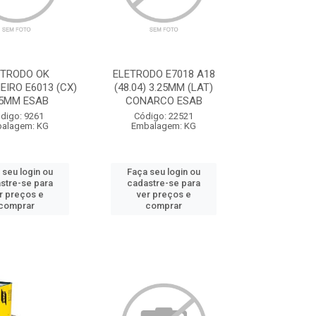
ETRODO OK
ELETRODO E7018 A18
IRO E6013 (CX)
(48.04) 3.25MM (LAT)
25MM ESAB
CONARCO ESAB
digo: 9261
Código: 22521
alagem: KG
Embalagem: KG
 seu login ou
Faça seu login ou
stre-se para
cadastre-se para
r preços e
ver preços e
comprar
comprar