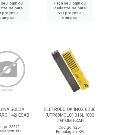
 seu login ou
Faça seu login ou
stre-se para
cadastre-se para
r preços e
ver preços e
comprar
comprar
UINA SOLDA
ELETRODO OK INOX 63.30
RC 142I ESAB
(UTP68MOLC) 316L (CX)
2.50MM ESAB
digo: 22512
Código: 9254
alagem: PC
Embalagem: KG