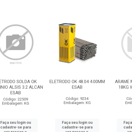
ETRODO SOLDA OK
ELETRODO OK 48.04 4.00MM
ARAME M
NIO ALSIS 3.2 ALCAN
ESAB
18KG 
ESAB
Código: 9234
Có
Código: 22509
Embalagem: KG
Emb
Embalagem: KG
Faça seu login ou
Faça seu login ou
Faça
cadastre-se para
cadastre-se para
cada
ver preços e
ver preços e
ve