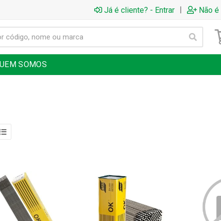
|
Já é cliente? - Entrar
Não é 
UEM SOMOS