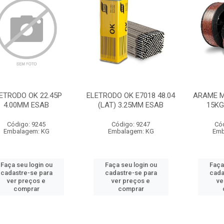
ETRODO OK 22.45P
ELETRODO OK E7018 48.04
ARAME M
4.00MM ESAB
(LAT) 3.25MM ESAB
15KG
Código: 9245
Código: 9247
Có
Embalagem: KG
Embalagem: KG
Emb
Faça seu login ou
Faça seu login ou
Faça
cadastre-se para
cadastre-se para
cada
ver preços e
ver preços e
ve
comprar
comprar