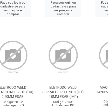
Faça seu login ou
Faça seu login ou
Faça
cadastre-se para
cadastre-se para
cada
ver preços e
ver preços e
ve
comprar
comprar
ELETRODO WELD
ELETRODO WELD
MAQ
ALHEIRO E7018 (CX)
SERRALHEIRO E7018 (CX)
HANDYA
2.50MM ESAB
4.0MM ESAB (IMP)
Có
Código: 28102
Código: 22508
Emb
Embalagem: KG
Embalagem: KG