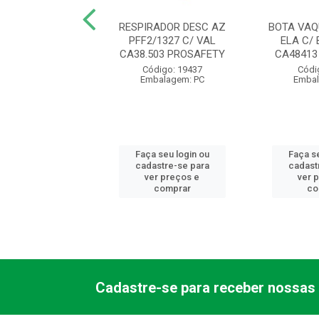
A MALHA BR
RESPIRADOR DESC AZ
BOTA VAQ
NTADA COTTON
PFF2/1327 C/ VAL
ELA C/ 
/U CA46933 VOLK
CA38.503 PROSAFETY
CA48413
digo: 11621
Código: 19437
Códi
balagem: PR
Embalagem: PC
Embal
 seu login ou
Faça seu login ou
Faça se
astre-se para
cadastre-se para
cadast
er preços e
ver preços e
ver 
comprar
comprar
co
Cadastre-se para receber nossas 