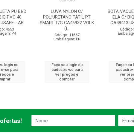
UETA PU BI/D
LUVA NYLON C/
BOTA VAQUET
BIQ PVC 40
POLIURETANO TATIL PT
ELA C/ BI
 USAFE - AB
SMART T/G CA46932 VOLK
CA48413 US
(I...
go: 4653
Código:
agem: PR
Embalag
Código: 11667
Embalagem: PR
u login ou
Faça seu login ou
Faça seu 
re-se para
cadastre-se para
cadastre-
preços e
ver preços e
ver pre
mprar
comprar
comp
ofertas!