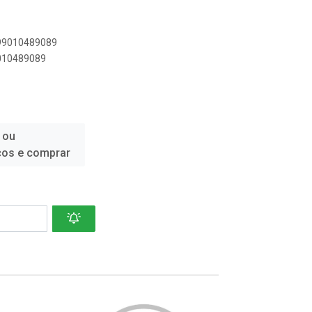
899010489089
9010489089
 ou
ços e comprar