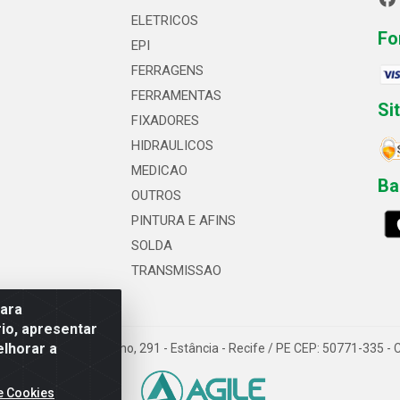
ELETRICOS
Fo
EPI
FERRAGENS
FERRAMENTAS
Si
FIXADORES
HIDRAULICOS
MEDICAO
Ba
OUTROS
PINTURA E AFINS
SOLDA
TRANSMISSAO
para
io, apresentar
elhorar a
 Professor Caldas Filho, 291 - Estância - Recife / PE CEP: 50771-335 
e Cookies