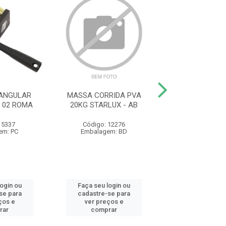
ANGULAR
MASSA CORRIDA PVA
ESMALTE STAND
 02 ROMA
20KG STARLUX - AB
NEVE 3.0L HIPER
 5337
Código: 12276
Código: 23
em: PC
Embalagem: BD
Embalagem:
login ou
Faça seu login ou
Faça seu log
se para
cadastre-se para
cadastre-se 
ços e
ver preços e
ver preços
rar
comprar
comprar