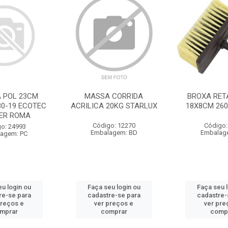
A POL 23CM
MASSA CORRIDA
BROXA RET
80-19 ECOTEC
ACRILICA 20KG STARLUX
18X8CM 260
ER ROMA
Código: 12270
Código:
o: 24993
Embalagem: BD
Embalag
agem: PC
u login ou
Faça seu login ou
Faça seu 
re-se para
cadastre-se para
cadastre-
preços e
ver preços e
ver pre
mprar
comprar
comp