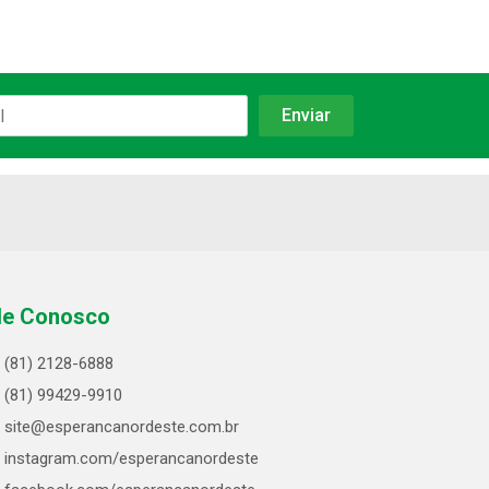
le Conosco
(81) 2128-6888
(81) 99429-9910
site@esperancanordeste.com.br
instagram.com/esperancanordeste