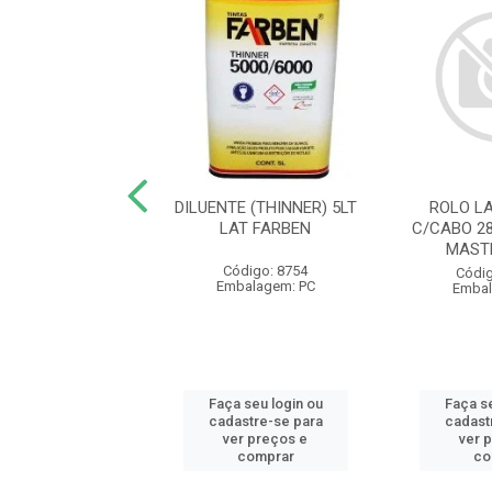
E STAND BRANCO
DILUENTE (THINNER) 5LT
ROLO L
0L HIPERCOR - AB
LAT FARBEN
C/CABO 2
MAST
digo: 23901
Código: 8754
Códig
balagem: GL
Embalagem: PC
Embal
 seu login ou
Faça seu login ou
Faça se
astre-se para
cadastre-se para
cadast
er preços e
ver preços e
ver 
comprar
comprar
co