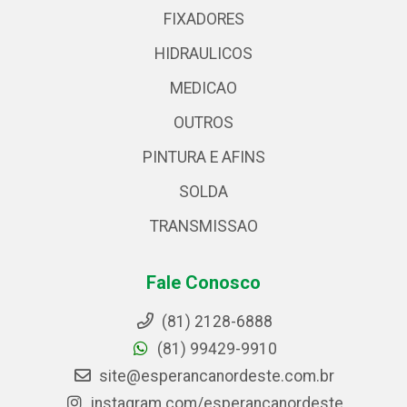
FIXADORES
HIDRAULICOS
MEDICAO
OUTROS
PINTURA E AFINS
SOLDA
TRANSMISSAO
Fale Conosco
(81) 2128-6888
(81) 99429-9910
site@esperancanordeste.com.br
instagram.com/esperancanordeste