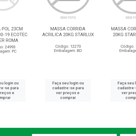
A POL 23CM
MASSA CORRIDA
MASSA COR
80-19 ECOTEC
ACRILICA 20KG STARLUX
20KG STAR
ER ROMA
Código: 12270
Código:
o: 24993
Embalagem: BD
Embalag
agem: PC
u login ou
Faça seu login ou
Faça seu 
re-se para
cadastre-se para
cadastre-
preços e
ver preços e
ver pre
mprar
comprar
comp