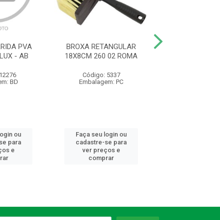
RIDA PVA
BROXA RETANGULAR
ESMALTE STAND
LUX - AB
18X8CM 260 02 ROMA
NEVE 3.0L HIPER
 12276
Código: 5337
Código: 23
em: BD
Embalagem: PC
Embalagem:
login ou
Faça seu login ou
Faça seu log
se para
cadastre-se para
cadastre-se 
ços e
ver preços e
ver preços
rar
comprar
comprar