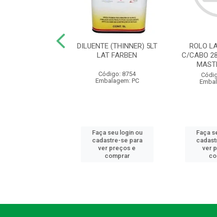
E STAND BRANCO
DILUENTE (THINNER) 5LT
ROLO L
0L HIPERCOR - AB
LAT FARBEN
C/CABO 2
MAST
digo: 23901
Código: 8754
Códig
balagem: GL
Embalagem: PC
Embal
 seu login ou
Faça seu login ou
Faça se
astre-se para
cadastre-se para
cadast
er preços e
ver preços e
ver 
comprar
comprar
co