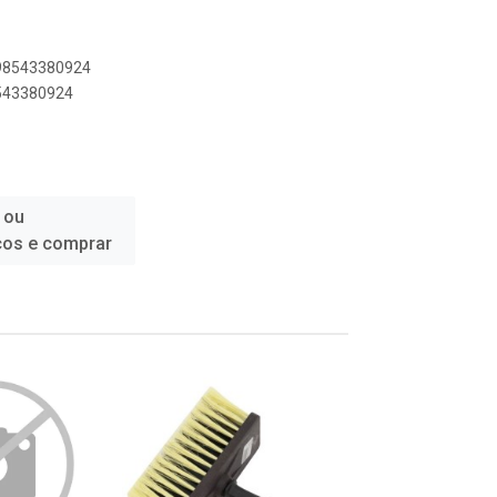
898543380924
8543380924
 ou
ços e comprar