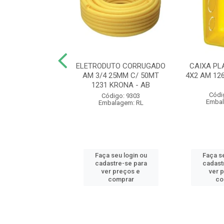
UTO CORRUGADO
ELETRODUTO CORRUGADO
CAIXA PL
 20MM C/ 50MT
AM 3/4 25MM C/ 50MT
4X2 AM 12
 KRONA - AB
1231 KRONA - AB
Códi
ódigo: 9300
Código: 9303
Embal
balagem: RL
Embalagem: RL
 seu login ou
Faça seu login ou
Faça se
astre-se para
cadastre-se para
cadast
er preços e
ver preços e
ver 
comprar
comprar
co