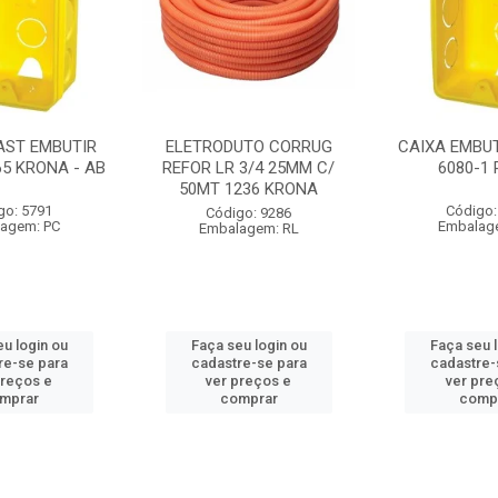
AST EMBUTIR
ELETRODUTO CORRUG
CAIXA EMBUT
65 KRONA - AB
REFOR LR 3/4 25MM C/
6080-1
50MT 1236 KRONA
go: 5791
Código:
Código: 9286
agem: PC
Embalag
Embalagem: RL
u login ou
Faça seu login ou
Faça seu 
re-se para
cadastre-se para
cadastre-
preços e
ver preços e
ver pre
mprar
comprar
comp