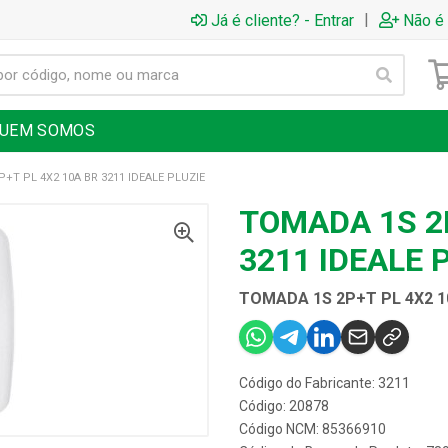
|
Já é cliente? - Entrar
Não é 
UEM SOMOS
+T PL 4X2 10A BR 3211 IDEALE PLUZIE
TOMADA 1S 2P
3211 IDEALE 
TOMADA 1S 2P+T PL 4X2 10
Código do Fabricante: 3211
Código: 20878
Código NCM: 85366910