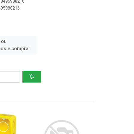
898495988216
8495988216
 ou
ços e comprar