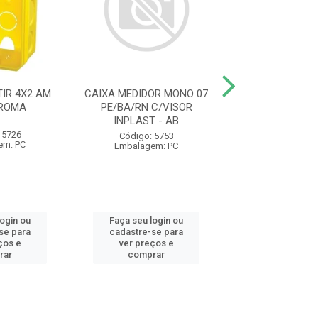
IR 4X2 AM
CAIXA MEDIDOR MONO 07
ELETRODUTO C
 ROMA
PE/BA/RN C/VISOR
AM 1/2 20MM 
INPLAST - AB
1230 KRONA
 5726
Código: 5753
Código: 93
em: PC
Embalagem: PC
Embalagem:
login ou
Faça seu login ou
Faça seu log
se para
cadastre-se para
cadastre-se 
ços e
ver preços e
ver preços
rar
comprar
comprar