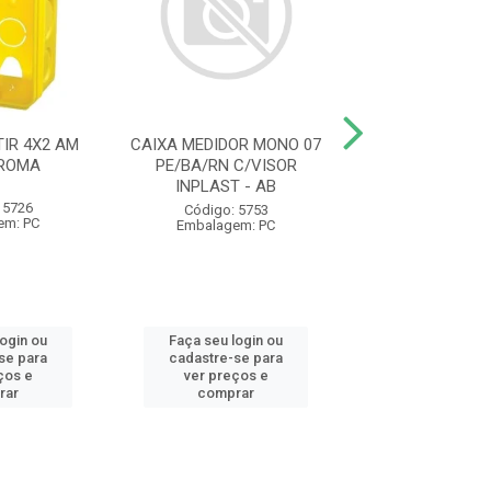
IR 4X2 AM
CAIXA MEDIDOR MONO 07
ELETRODUTO C
 ROMA
PE/BA/RN C/VISOR
AM 1/2 20MM 
INPLAST - AB
1230 KRONA
 5726
Código: 5753
Código: 93
em: PC
Embalagem: PC
Embalagem:
login ou
Faça seu login ou
Faça seu log
se para
cadastre-se para
cadastre-se 
ços e
ver preços e
ver preços
rar
comprar
comprar