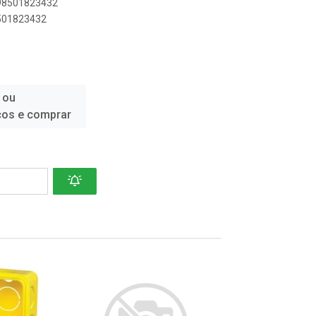
898501823432
8501823432
 ou
ços e comprar