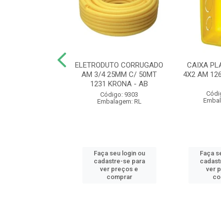
UTO CORRUGADO
ELETRODUTO CORRUGADO
CAIXA PL
 20MM C/ 50MT
AM 3/4 25MM C/ 50MT
4X2 AM 12
 KRONA - AB
1231 KRONA - AB
Códi
ódigo: 9300
Código: 9303
Embal
balagem: RL
Embalagem: RL
 seu login ou
Faça seu login ou
Faça se
astre-se para
cadastre-se para
cadast
er preços e
ver preços e
ver 
comprar
comprar
co