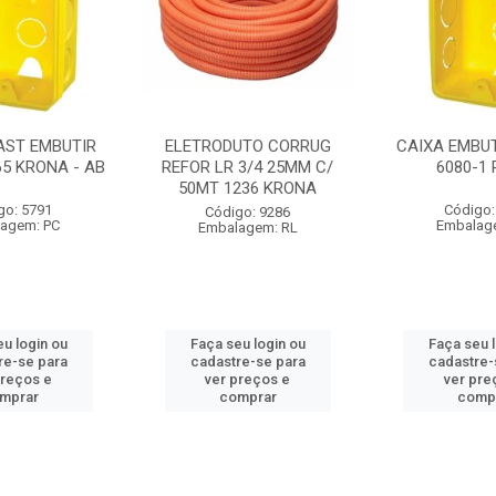
AST EMBUTIR
ELETRODUTO CORRUG
CAIXA EMBUT
65 KRONA - AB
REFOR LR 3/4 25MM C/
6080-1
50MT 1236 KRONA
go: 5791
Código:
Código: 9286
agem: PC
Embalag
Embalagem: RL
u login ou
Faça seu login ou
Faça seu 
re-se para
cadastre-se para
cadastre-
preços e
ver preços e
ver pre
mprar
comprar
comp