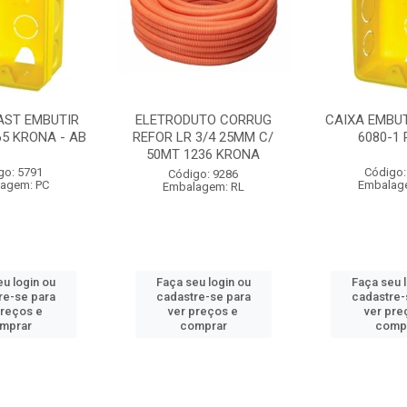
AST EMBUTIR
ELETRODUTO CORRUG
CAIXA EMBUT
65 KRONA - AB
REFOR LR 3/4 25MM C/
6080-1
50MT 1236 KRONA
go: 5791
Código:
Código: 9286
agem: PC
Embalag
Embalagem: RL
u login ou
Faça seu login ou
Faça seu 
re-se para
cadastre-se para
cadastre-
preços e
ver preços e
ver pre
mprar
comprar
comp