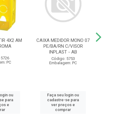
IR 4X2 AM
CAIXA MEDIDOR MONO 07
ELETRODUTO C
 ROMA
PE/BA/RN C/VISOR
AM 1/2 20MM 
INPLAST - AB
1230 KRONA
 5726
Código: 5753
Código: 93
em: PC
Embalagem: PC
Embalagem:
login ou
Faça seu login ou
Faça seu log
se para
cadastre-se para
cadastre-se 
ços e
ver preços e
ver preços
rar
comprar
comprar