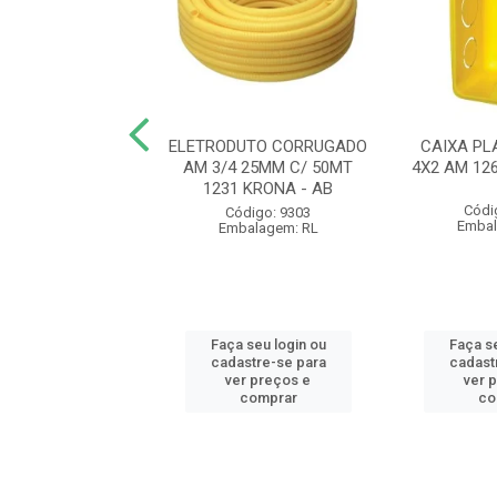
UTO CORRUGADO
ELETRODUTO CORRUGADO
CAIXA PL
 20MM C/ 50MT
AM 3/4 25MM C/ 50MT
4X2 AM 12
 KRONA - AB
1231 KRONA - AB
Códi
ódigo: 9300
Código: 9303
Embal
balagem: RL
Embalagem: RL
 seu login ou
Faça seu login ou
Faça se
astre-se para
cadastre-se para
cadast
er preços e
ver preços e
ver 
comprar
comprar
co