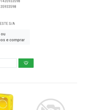
891435933598
1435933598
ESTE S/A
 ou
ços e comprar