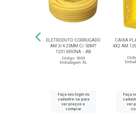
UTO CORRUGADO
ELETRODUTO CORRUGADO
CAIXA PL
 20MM C/ 50MT
AM 3/4 25MM C/ 50MT
4X2 AM 12
 KRONA - AB
1231 KRONA - AB
Códi
ódigo: 9300
Código: 9303
Embal
balagem: RL
Embalagem: RL
 seu login ou
Faça seu login ou
Faça se
astre-se para
cadastre-se para
cadast
er preços e
ver preços e
ver 
comprar
comprar
co