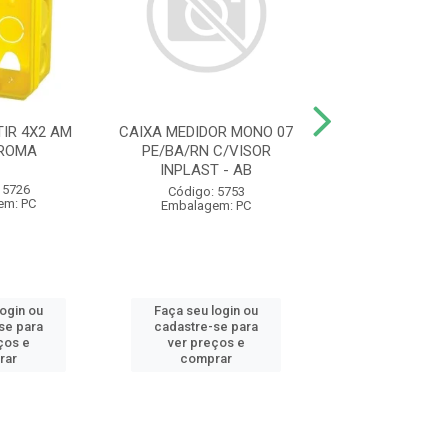
IR 4X2 AM
CAIXA MEDIDOR MONO 07
ELETRODUTO C
 ROMA
PE/BA/RN C/VISOR
AM 1/2 20MM 
INPLAST - AB
1230 KRONA
 5726
Código: 5753
Código: 93
em: PC
Embalagem: PC
Embalagem:
login ou
Faça seu login ou
Faça seu log
se para
cadastre-se para
cadastre-se 
ços e
ver preços e
ver preços
rar
comprar
comprar