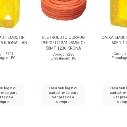
AST EMBUTIR
ELETRODUTO CORRUG
CAIXA EMBUT
65 KRONA - AB
REFOR LR 3/4 25MM C/
6080-1
50MT 1236 KRONA
go: 5791
Código:
Código: 9286
agem: PC
Embalag
Embalagem: RL
u login ou
Faça seu login ou
Faça seu 
re-se para
cadastre-se para
cadastre-
preços e
ver preços e
ver pre
mprar
comprar
comp