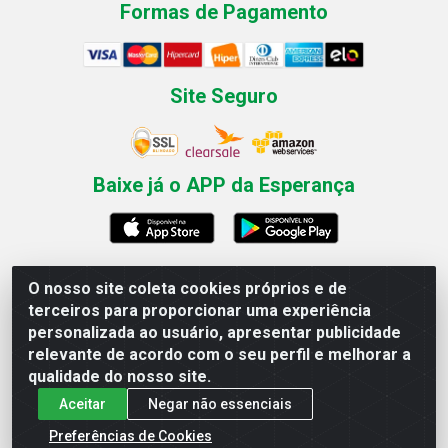
Formas de Pagamento
Site Seguro
Baixe já o APP da Esperança
O nosso site coleta cookies próprios e de
Esperança Nordeste - Rua Professor Caldas Filho, 291 -
terceiros para proporcionar uma experiência
Estância - Recife / PE CEP: 50771-335 - CNPJ
personalizada ao usuário, apresentar publicidade
03.666.136/0001-23
relevante de acordo com o seu perfil e melhorar a
qualidade do nosso site.
Aceitar
Negar não essenciais
Preferências de Cookies