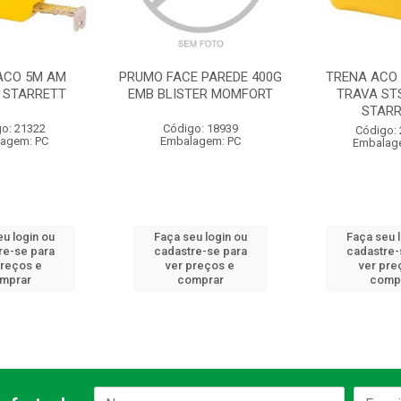
ACO 5M AM
PRUMO FACE PAREDE 400G
TRENA ACO 
 STARRETT
EMB BLISTER MOMFORT
TRAVA ST
STARR
o: 21322
Código: 18939
Código:
agem: PC
Embalagem: PC
Embalag
u login ou
Faça seu login ou
Faça seu 
re-se para
cadastre-se para
cadastre-
preços e
ver preços e
ver pre
mprar
comprar
comp