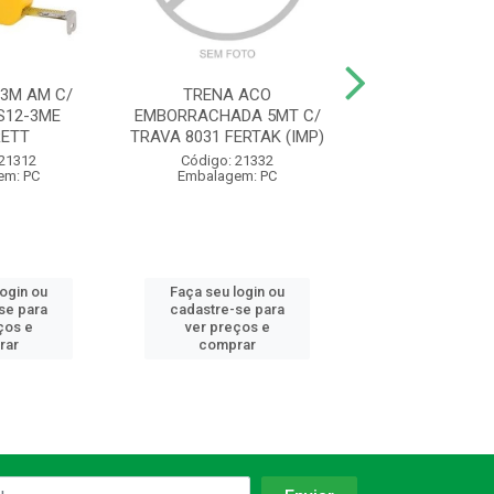
3M AM C/
TRENA ACO
ESQUADRO CABO
S12-3ME
EMBORRACHADA 5MT C/
30CM ZAMAC 
ETT
TRAVA 8031 FERTAK (IMP)
Código: 96
 21312
Código: 21332
Embalagem:
em: PC
Embalagem: PC
login ou
Faça seu login ou
Faça seu log
se para
cadastre-se para
cadastre-se 
ços e
ver preços e
ver preços
rar
comprar
comprar