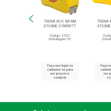
O CABO ALUM 12
TRENA ACO 5M AM
TRENA 
AMAC MOMFORT
DTS5ME STARRETT
STS5ME
ódigo: 9670
Código: 21321
Códig
balagem: PC
Embalagem: PC
Embal
 seu login ou
Faça seu login ou
Faça se
astre-se para
cadastre-se para
cadast
er preços e
ver preços e
ver 
comprar
comprar
co