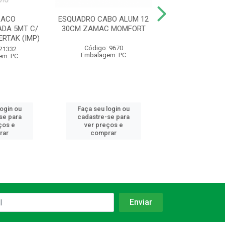
 ACO
ESQUADRO CABO ALUM 12
TRENA 5M C/
DA 5MT C/
30CM ZAMAC MOMFORT
BRAVO (I
ERTAK (IMP)
Código: 9670
Código: 21
 21332
Embalagem: PC
Embalagem:
em: PC
login ou
Faça seu login ou
Faça seu log
se para
cadastre-se para
cadastre-se 
ços e
ver preços e
ver preços
rar
comprar
comprar