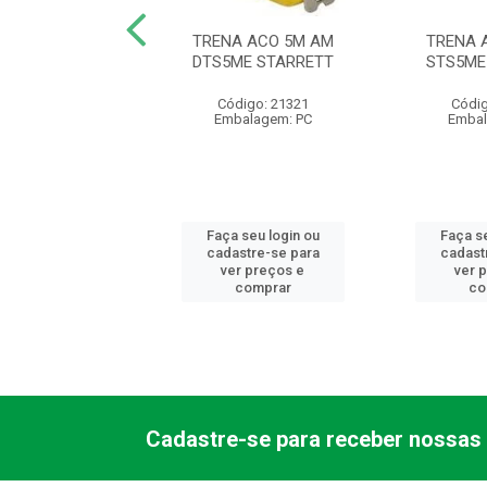
 5M C/ TRAVA
TRENA ACO 5M AM
TRENA 
AVO (IMP)
DTS5ME STARRETT
STS5ME
digo: 21308
Código: 21321
Códig
balagem: PC
Embalagem: PC
Embal
 seu login ou
Faça seu login ou
Faça se
astre-se para
cadastre-se para
cadast
er preços e
ver preços e
ver 
comprar
comprar
co
Cadastre-se para receber nossas 