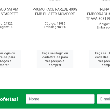
ACO 5M AM
PRUMO FACE PAREDE 400G
TRENA
 STARRETT
EMB BLISTER MOMFORT
EMBORRACHA
TRAVA 8031 F
o: 21322
Código: 18939
Código:
agem: PC
Embalagem: PC
Embalag
u login ou
Faça seu login ou
Faça seu 
re-se para
cadastre-se para
cadastre-
preços e
ver preços e
ver pre
mprar
comprar
comp
ofertas!