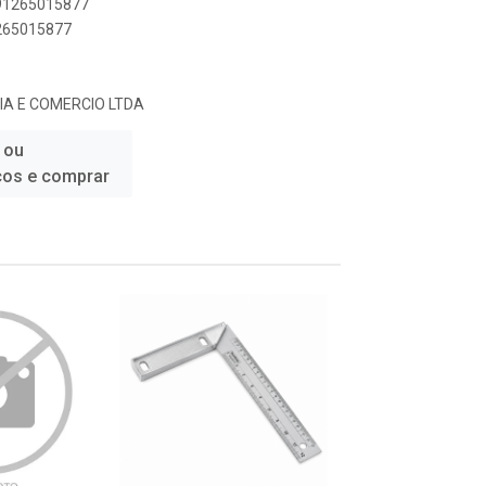
891265015877
1265015877
IA E COMERCIO LTDA
 ou
ços e comprar