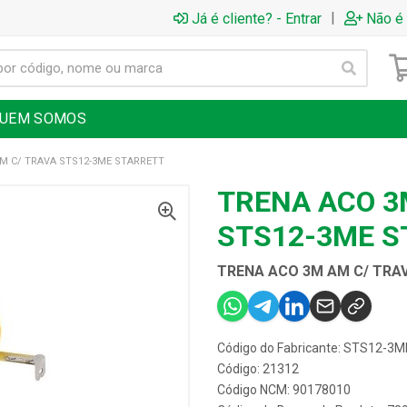
|
Já é cliente? - Entrar
Não é 
UEM SOMOS
M C/ TRAVA STS12-3ME STARRETT
TRENA ACO 3
STS12-3ME S
TRENA ACO 3M AM C/ TRA
Código do Fabricante: STS12-3M
Código: 21312
Código NCM: 90178010