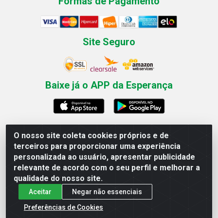
Formas de Pagamento
Site Seguro
Baixe já o APP da Esperança
O nosso site coleta cookies próprios e de
Esperança Nordeste - Rua Professor Caldas Filho, 291 -
terceiros para proporcionar uma experiência
Estância - Recife / PE CEP: 50771-335 - CNPJ
personalizada ao usuário, apresentar publicidade
03.666.136/0001-23
relevante de acordo com o seu perfil e melhorar a
qualidade do nosso site.
Aceitar
Negar não essenciais
Preferências de Cookies