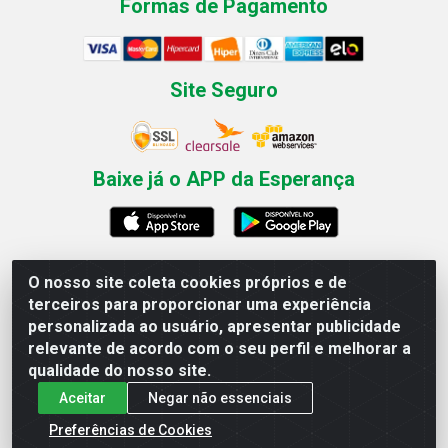
Formas de Pagamento
Site Seguro
Baixe já o APP da Esperança
O nosso site coleta cookies próprios e de
Esperança Nordeste - Rua Professor Caldas Filho, 291 -
terceiros para proporcionar uma experiência
Estância - Recife / PE CEP: 50771-335 - CNPJ
personalizada ao usuário, apresentar publicidade
03.666.136/0001-23
relevante de acordo com o seu perfil e melhorar a
qualidade do nosso site.
Aceitar
Negar não essenciais
Preferências de Cookies