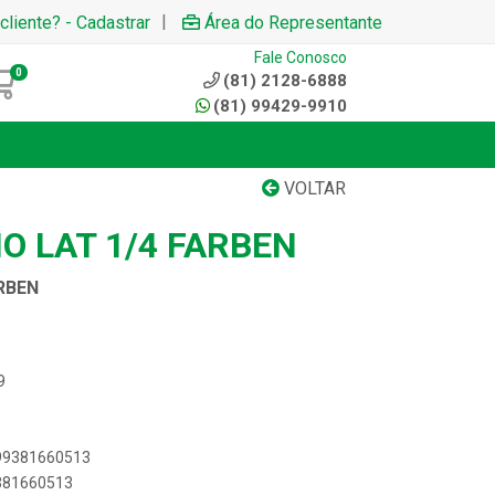
|
cliente? - Cadastrar
Área do Representante
Fale Conosco
0
(81) 2128-6888
(81) 99429-9910
VOLTAR
O LAT 1/4 FARBEN
RBEN
9
899381660513
9381660513