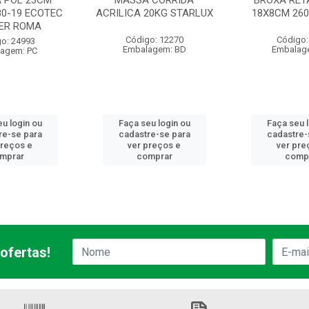
A POL 23CM
MASSA CORRIDA
BROXA RET
80-19 ECOTEC
ACRILICA 20KG STARLUX
18X8CM 260
ER ROMA
Código: 12270
Código:
o: 24993
Embalagem: BD
Embalag
agem: PC
u login ou
Faça seu login ou
Faça seu 
re-se para
cadastre-se para
cadastre-
preços e
ver preços e
ver pre
mprar
comprar
comp
ofertas!