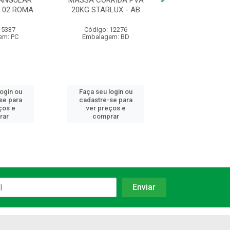
ANGULAR
MASSA CORRIDA PVA
ESMALTE STAND
 02 ROMA
20KG STARLUX - AB
NEVE 3.0L HIPER
 5337
Código: 12276
Código: 23
em: PC
Embalagem: BD
Embalagem:
login ou
Faça seu login ou
Faça seu log
se para
cadastre-se para
cadastre-se 
ços e
ver preços e
ver preços
rar
comprar
comprar