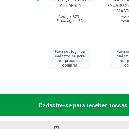
E STAND BRANCO
DILUENTE (THINNER) 5LT
ROLO L
0L HIPERCOR - AB
LAT FARBEN
C/CABO 2
MAST
digo: 23901
Código: 8754
Códig
balagem: GL
Embalagem: PC
Embal
 seu login ou
Faça seu login ou
Faça se
astre-se para
cadastre-se para
cadast
er preços e
ver preços e
ver 
comprar
comprar
co
Cadastre-se para receber nossas 