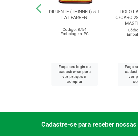
E STAND BRANCO
DILUENTE (THINNER) 5LT
ROLO L
0L HIPERCOR - AB
LAT FARBEN
C/CABO 2
MAST
digo: 23901
Código: 8754
Códig
balagem: GL
Embalagem: PC
Embal
 seu login ou
Faça seu login ou
Faça se
astre-se para
cadastre-se para
cadast
er preços e
ver preços e
ver 
comprar
comprar
co
Cadastre-se para receber nossas 