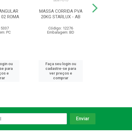
ANGULAR
MASSA CORRIDA PVA
ESMALTE STAND
 02 ROMA
20KG STARLUX - AB
NEVE 3.0L HIPER
 5337
Código: 12276
Código: 23
em: PC
Embalagem: BD
Embalagem:
login ou
Faça seu login ou
Faça seu log
se para
cadastre-se para
cadastre-se 
ços e
ver preços e
ver preços
rar
comprar
comprar