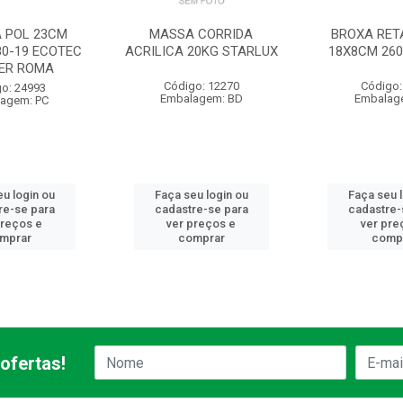
A POL 23CM
MASSA CORRIDA
BROXA RET
80-19 ECOTEC
ACRILICA 20KG STARLUX
18X8CM 260
ER ROMA
Código: 12270
Código:
o: 24993
Embalagem: BD
Embalag
agem: PC
u login ou
Faça seu login ou
Faça seu 
re-se para
cadastre-se para
cadastre-
preços e
ver preços e
ver pre
mprar
comprar
comp
ofertas!