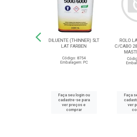
E STAND BRANCO
DILUENTE (THINNER) 5LT
ROLO L
0L HIPERCOR - AB
LAT FARBEN
C/CABO 2
MAST
digo: 23901
Código: 8754
Códig
balagem: GL
Embalagem: PC
Embal
 seu login ou
Faça seu login ou
Faça se
astre-se para
cadastre-se para
cadast
er preços e
ver preços e
ver 
comprar
comprar
co