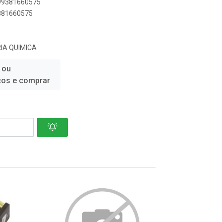
899381660575
9381660575
IA QUIMICA
 ou
ços e comprar