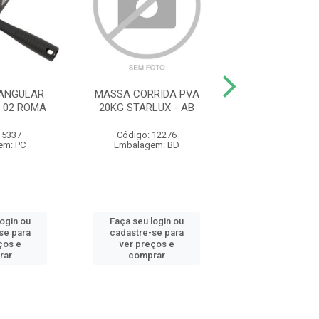
ANGULAR
MASSA CORRIDA PVA
ESMALTE STAND
 02 ROMA
20KG STARLUX - AB
NEVE 3.0L HIPER
 5337
Código: 12276
Código: 23
em: PC
Embalagem: BD
Embalagem:
login ou
Faça seu login ou
Faça seu log
se para
cadastre-se para
cadastre-se 
ços e
ver preços e
ver preços
rar
comprar
comprar