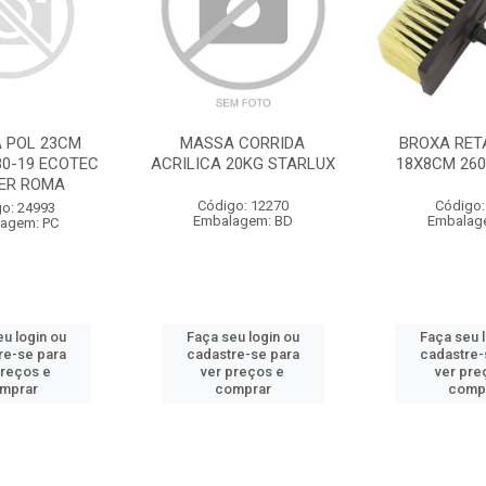
A POL 23CM
MASSA CORRIDA
BROXA RET
80-19 ECOTEC
ACRILICA 20KG STARLUX
18X8CM 260
ER ROMA
Código: 12270
Código:
o: 24993
Embalagem: BD
Embalag
agem: PC
u login ou
Faça seu login ou
Faça seu 
re-se para
cadastre-se para
cadastre-
preços e
ver preços e
ver pre
mprar
comprar
comp