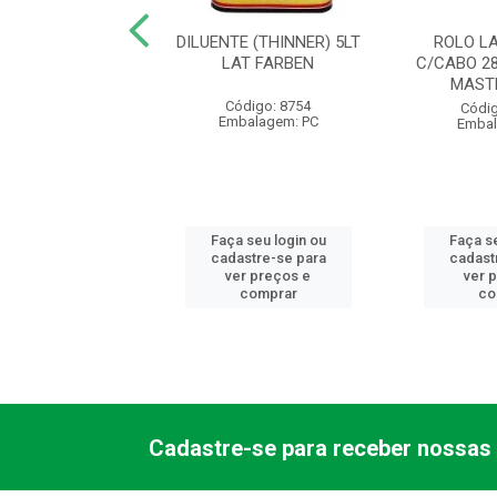
E STAND BRANCO
DILUENTE (THINNER) 5LT
ROLO L
0L HIPERCOR - AB
LAT FARBEN
C/CABO 2
MAST
digo: 23901
Código: 8754
Códig
balagem: GL
Embalagem: PC
Embal
 seu login ou
Faça seu login ou
Faça se
astre-se para
cadastre-se para
cadast
er preços e
ver preços e
ver 
comprar
comprar
co
Cadastre-se para receber nossas 