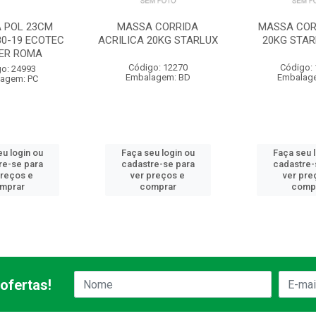
A POL 23CM
MASSA CORRIDA
MASSA COR
80-19 ECOTEC
ACRILICA 20KG STARLUX
20KG STAR
ER ROMA
Código: 12270
Código:
o: 24993
Embalagem: BD
Embalag
agem: PC
u login ou
Faça seu login ou
Faça seu 
re-se para
cadastre-se para
cadastre-
preços e
ver preços e
ver pre
mprar
comprar
comp
ofertas!