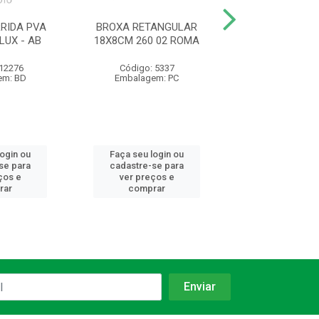
RIDA PVA
BROXA RETANGULAR
ESMALTE STAND
LUX - AB
18X8CM 260 02 ROMA
NEVE 3.0L HIPER
 12276
Código: 5337
Código: 23
em: BD
Embalagem: PC
Embalagem:
login ou
Faça seu login ou
Faça seu log
se para
cadastre-se para
cadastre-se 
ços e
ver preços e
ver preços
rar
comprar
comprar