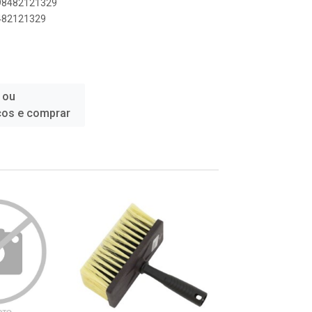
898482121329
8482121329
 ou
ços e comprar