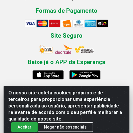
Formas de Pagamento
Site Seguro
Baixe já o APP da Esperança
O nosso site coleta cookies próprios e de
Esperança Nordeste - Rua Professor Caldas Filho, 291 -
terceiros para proporcionar uma experiência
Estância - Recife / PE CEP: 50771-335 - CNPJ
personalizada ao usuário, apresentar publicidade
03.666.136/0001-23
relevante de acordo com o seu perfil e melhorar a
qualidade do nosso site.
Aceitar
Negar não essenciais