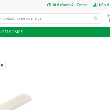
|
Já é cliente? - Entrar
Não é 
UEM SOMOS