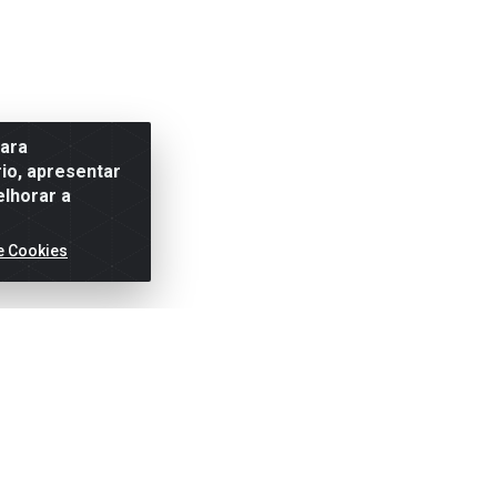
para
io, apresentar
elhorar a
e Cookies