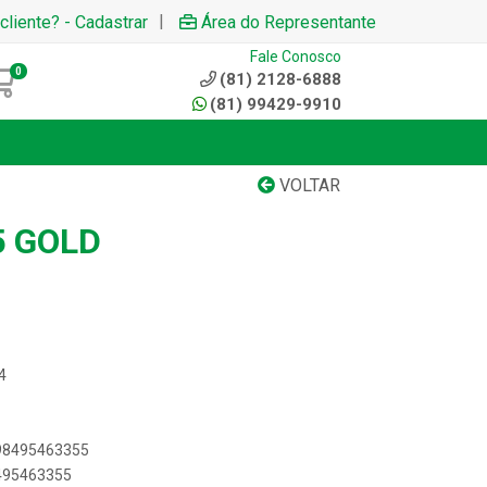
|
cliente? - Cadastrar
Área do Representante
Fale Conosco
0
(81) 2128-6888
(81) 99429-9910
VOLTAR
5 GOLD
4
898495463355
8495463355