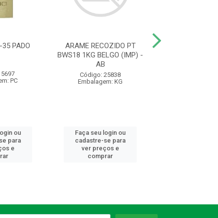
-35 PADO
ARAME RECOZIDO PT
FECHADURA 10
BWS18 1KG BELGO (IMP) -
F10 CR EXT 10
AB
SILVANA -
 5697
Código: 25838
Código: 98
em: PC
Embalagem: KG
Embalagem:
login ou
Faça seu login ou
Faça seu log
se para
cadastre-se para
cadastre-se 
ços e
ver preços e
ver preços
rar
comprar
comprar