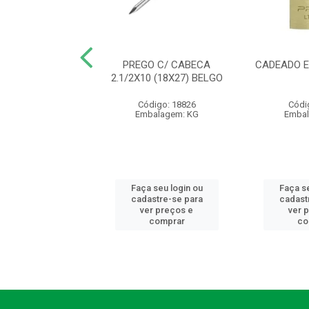
URA 1000 ALAV
PREGO C/ CABECA
CADEADO E
 EXT 1001/05EC
2.1/2X10 (18X27) BELGO
LVANA - AB
Código: 18826
Códi
ódigo: 9809
Embalagem: KG
Embal
balagem: PC
 seu login ou
Faça seu login ou
Faça se
astre-se para
cadastre-se para
cadast
er preços e
ver preços e
ver 
comprar
comprar
co