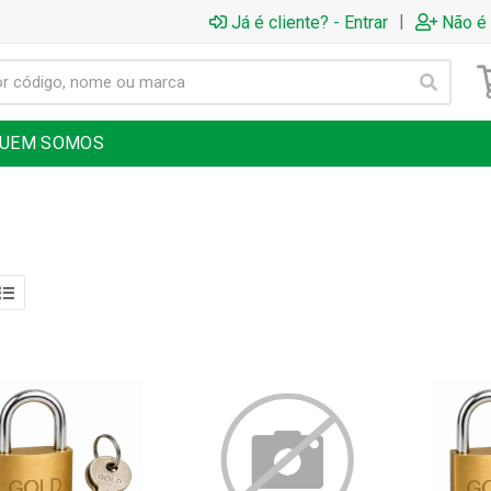
|
Já é cliente? - Entrar
Não é 
UEM SOMOS