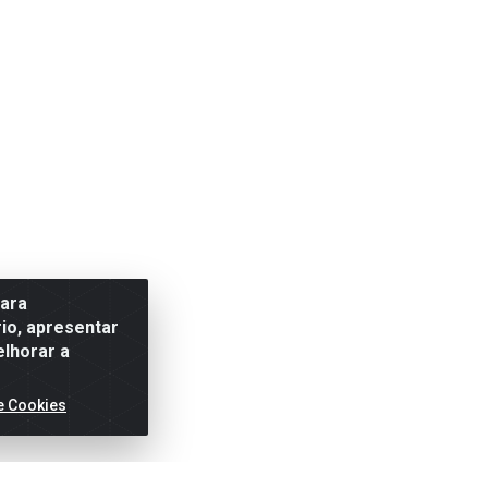
para
io, apresentar
elhorar a
e Cookies