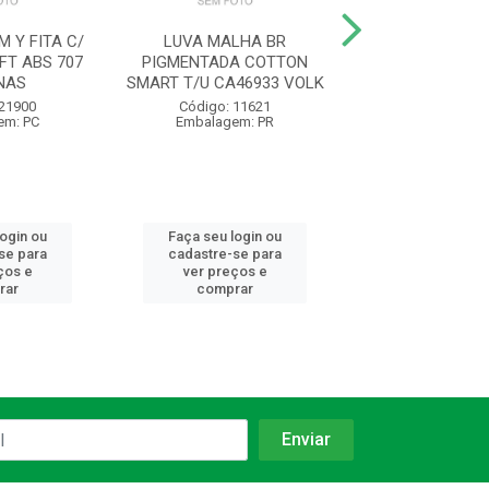
 Y FITA C/
LUVA MALHA BR
LUVA VAQUETA
FT ABS 707
PIGMENTADA COTTON
PETROLEIRA PU
NAS
SMART T/U CA46933 VOLK
CA16475 VA
 21900
Código: 11621
Código: 11
em: PC
Embalagem: PR
Embalagem:
login ou
Faça seu login ou
Faça seu log
se para
cadastre-se para
cadastre-se 
ços e
ver preços e
ver preços
rar
comprar
comprar