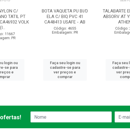
NYLON C/
BOTA VAQUETA PU BI/D
TALABARTE EM
ANO TATIL PT
ELA C/ BIQ PVC 41
ABSORV AT Y
 CA46932 VOLK
CA48413 USAFE - AB
ATHE
(I...
Código: 4655
Código:
Embalagem: PR
Embalag
o: 11667
agem: PR
u login ou
Faça seu login ou
Faça seu 
re-se para
cadastre-se para
cadastre-
preços e
ver preços e
ver pre
mprar
comprar
comp
ofertas!