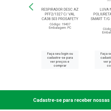
VAQUETA MISTA
RESPIRADOR DESC AZ
LUVA 
EIRA PUNHO 7CM
PFF2/1327 C/ VAL
POLIURET
6475 VALCAN
CA38.503 PROSAFETY
SMART T/G
digo: 11829
Código: 19437
balagem: PR
Embalagem: PC
Códig
Embal
 seu login ou
Faça seu login ou
Faça se
astre-se para
cadastre-se para
cadast
er preços e
ver preços e
ver 
comprar
comprar
co
Cadastre-se para receber nossas 