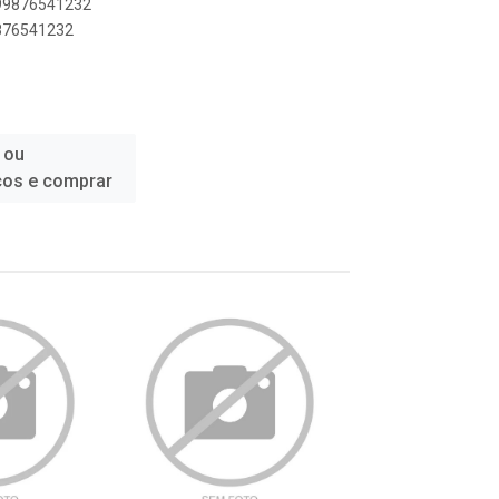
899876541232
9876541232
 ou
ços e comprar