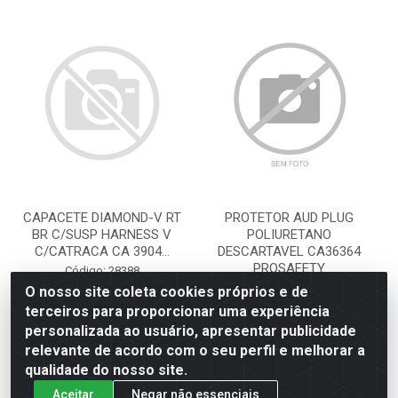
CAPACETE DIAMOND-V RT
PROTETOR AUD PLUG
BR C/SUSP HARNESS V
POLIURETANO
C/CATRACA CA 3904...
DESCARTAVEL CA36364
PROSAFETY
Código: 28388
Embalagem: PC
Código: 18914
O nosso site coleta cookies próprios e de
Embalagem: PC
terceiros para proporcionar uma experiência
personalizada ao usuário, apresentar publicidade
Faça seu login ou
Faça seu login ou
relevante de acordo com o seu perfil e melhorar a
cadastre-se para
cadastre-se para
qualidade do nosso site.
ver preços e
ver preços e
comprar
comprar
Aceitar
Negar não essenciais