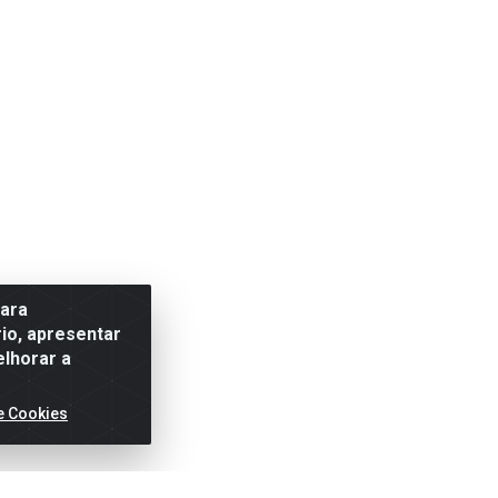
para
io, apresentar
elhorar a
e Cookies