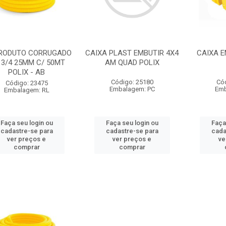
RODUTO CORRUGADO
CAIXA PLAST EMBUTIR 4X4
CAIXA E
 3/4 25MM C/ 50MT
AM QUAD POLIX
POLIX - AB
Código: 25180
Có
Código: 23475
Embalagem: PC
Emb
Embalagem: RL
Faça seu login ou
Faça seu login ou
Faça
cadastre-se para
cadastre-se para
cada
ver preços e
ver preços e
ve
comprar
comprar