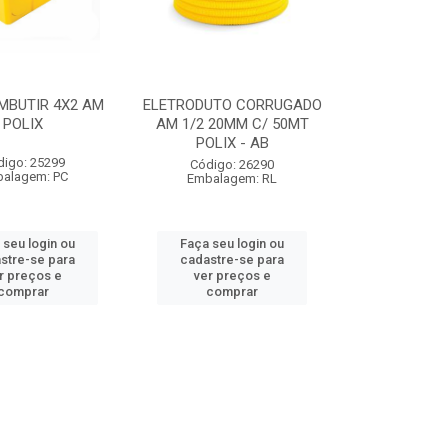
MBUTIR 4X2 AM
ELETRODUTO CORRUGADO
POLIX
AM 1/2 20MM C/ 50MT
POLIX - AB
digo: 25299
Código: 26290
alagem: PC
Embalagem: RL
 seu login ou
Faça seu login ou
stre-se para
cadastre-se para
r preços e
ver preços e
comprar
comprar