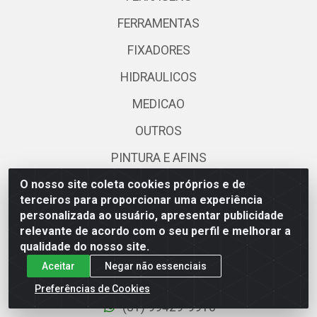
FERRAMENTAS
FIXADORES
HIDRAULICOS
MEDICAO
OUTROS
PINTURA E AFINS
O nosso site coleta cookies próprios e de
SOLDA
terceiros para proporcionar uma experiência
TRANSMISSAO
personalizada ao usuário, apresentar publicidade
relevante de acordo com o seu perfil e melhorar a
qualidade do nosso site.
Fale Conosco
Aceitar
Negar não essenciais
(81) 2128-6888
Preferências de Cookies
(81) 99429-9910