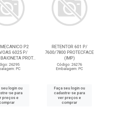
 MECANICO P2
RETENTOR 601 P/
VOAS 6025 P/
7600/7800 PROTECFACE
 BAIONETA PROT...
(IMP)
digo: 26295
Código: 26276
alagem: PC
Embalagem: PC
 seu login ou
Faça seu login ou
stre-se para
cadastre-se para
r preços e
ver preços e
comprar
comprar