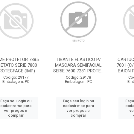
LME PROTETOR 7885
TIRANTE ELASTICO P/
CARTUC
ETATO SERIE 7800
MASCARA SEMIFACIAL
7001 (C
ROTECFACE (IMP)
SERIE 7600 7281 PROTE...
BAION P
Código: 29177
Código: 29178
Có
Embalagem: PC
Embalagem: PC
Emb
Faça seu login ou
Faça seu login ou
Faça
cadastre-se para
cadastre-se para
cada
ver preços e
ver preços e
ve
comprar
comprar