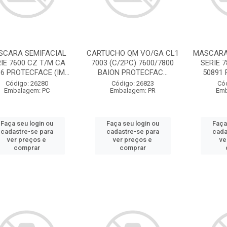
SCARA SEMIFACIAL
CARTUCHO QM VO/GA CL1
MASCARA 
IE 7600 CZ T/M CA
7003 (C/2PC) 7600/7800
SERIE 
6 PROTECFACE (IM...
BAION PROTECFAC...
50891 
Código: 26280
Código: 26823
Có
Embalagem: PC
Embalagem: PR
Emb
Faça seu login ou
Faça seu login ou
Faça
cadastre-se para
cadastre-se para
cada
ver preços e
ver preços e
ve
comprar
comprar