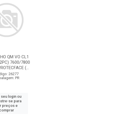
HO QM VO CL1
/2PC) 7600/7800
ROTECFACE (...
digo: 26277
alagem: PR
 seu login ou
stre-se para
r preços e
comprar