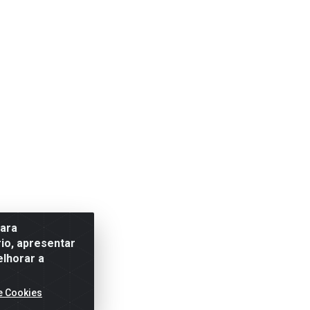
para
io, apresentar
elhorar a
e Cookies