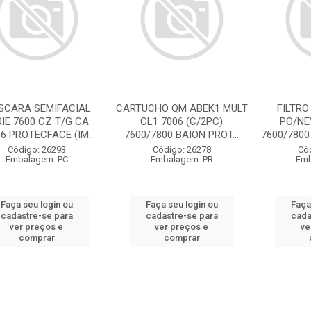
SCARA SEMIFACIAL
CARTUCHO QM ABEK1 MULT
FILTRO
IE 7600 CZ T/G CA
CL1 7006 (C/2PC)
PO/NE
6 PROTECFACE (IM...
7600/7800 BAION PROT...
7600/7800
Código: 26293
Código: 26278
Có
Embalagem: PC
Embalagem: PR
Emb
Faça seu login ou
Faça seu login ou
Faça
cadastre-se para
cadastre-se para
cada
ver preços e
ver preços e
ve
comprar
comprar