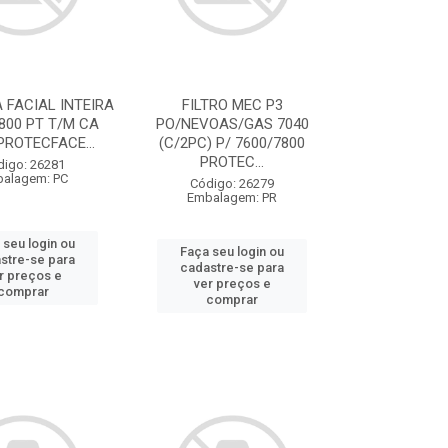
FACIAL INTEIRA
FILTRO MEC P3
7800 PT T/M CA
PO/NEVOAS/GAS 7040
PROTECFACE...
(C/2PC) P/ 7600/7800
PROTEC...
digo: 26281
alagem: PC
Código: 26279
Embalagem: PR
 seu login ou
Faça seu login ou
stre-se para
cadastre-se para
r preços e
ver preços e
comprar
comprar