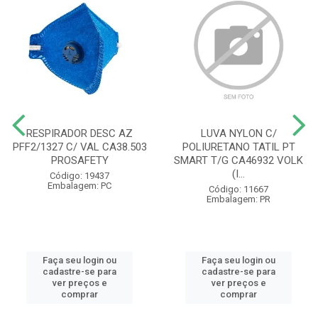
RESPIRADOR DESC AZ
LUVA NYLON C/
PFF2/1327 C/ VAL CA38.503
POLIURETANO TATIL PT
PROSAFETY
SMART T/G CA46932 VOLK
(I...
Código: 19437
Embalagem: PC
Código: 11667
Embalagem: PR
Faça seu login ou
Faça seu login ou
cadastre-se para
cadastre-se para
ver preços e
ver preços e
comprar
comprar