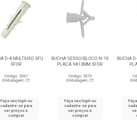
A D-8 MULTIUSO SFU
BUCHA GESSO/BLOCO N-10
BUCHA D-
SFOR
PLACA 9A13MM SFOR
PL
Código: 5367
Código: 5373
Có
Embalagem: CT
Embalagem: CT
Emb
Faça seu login ou
Faça seu login ou
Faça
cadastre-se para
cadastre-se para
cada
ver preços e
ver preços e
ve
comprar
comprar