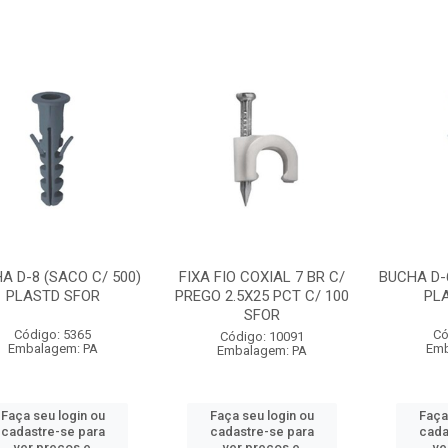
A D-8 (SACO C/ 500)
FIXA FIO COXIAL 7 BR C/
BUCHA D-
PLASTD SFOR
PREGO 2.5X25 PCT C/ 100
PL
SFOR
Código: 5365
Có
Código: 10091
Embalagem: PA
Emb
Embalagem: PA
Faça seu login ou
Faça seu login ou
Faça
cadastre-se para
cadastre-se para
cada
ver preços e
ver preços e
ve