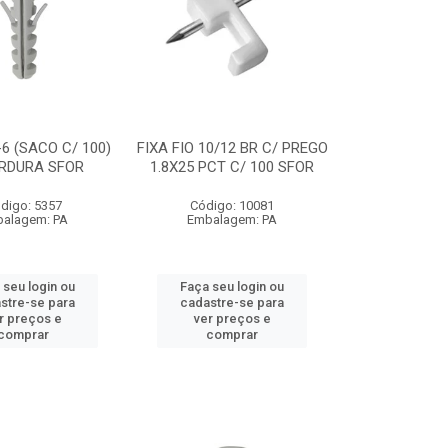
6 (SACO C/ 100)
FIXA FIO 10/12 BR C/ PREGO
RDURA SFOR
1.8X25 PCT C/ 100 SFOR
digo: 5357
Código: 10081
alagem: PA
Embalagem: PA
 seu login ou
Faça seu login ou
stre-se para
cadastre-se para
r preços e
ver preços e
comprar
comprar