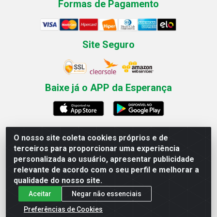
Formas de Pagamento
Site Seguro
Baixe já o APP da Esperança
O nosso site coleta cookies próprios e de
Esperança Nordeste - Rua Professor Caldas Filho, 291 -
terceiros para proporcionar uma experiência
Estância - Recife / PE CEP: 50771-335 - CNPJ
personalizada ao usuário, apresentar publicidade
03.666.136/0001-23
relevante de acordo com o seu perfil e melhorar a
qualidade do nosso site.
Aceitar
Negar não essenciais
Preferências de Cookies