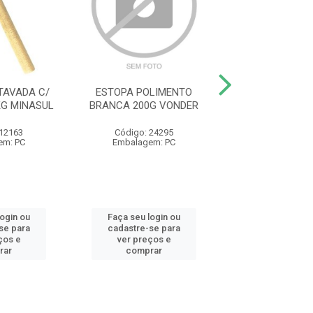
TAVADA C/
ESTOPA POLIMENTO
ALICATE UNIV
G MINASUL
BRANCA 200G VONDER
ISOLADO R28
GEDORE R
 12163
Código: 24295
Código: 36
em: PC
Embalagem: PC
Embalagem:
login ou
Faça seu login ou
Faça seu log
se para
cadastre-se para
cadastre-se 
ços e
ver preços e
ver preços
rar
comprar
comprar