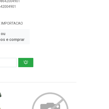
908642004901
8642004901
E IMPORTACAO
 ou
ços e comprar