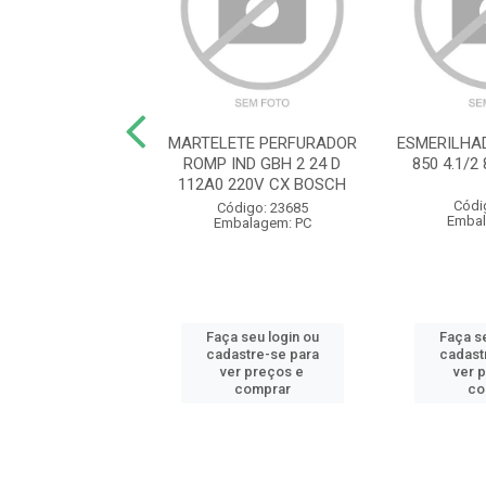
E UNIVERSAL 8
MARTELETE PERFURADOR
ESMERILHA
DO R28301200
ROMP IND GBH 2 24 D
850 4.1/
EDORE RED
112A0 220V CX BOSCH
Códi
ódigo: 3607
Código: 23685
Embal
balagem: PC
Embalagem: PC
 seu login ou
Faça seu login ou
Faça se
astre-se para
cadastre-se para
cadast
er preços e
ver preços e
ver 
comprar
comprar
co