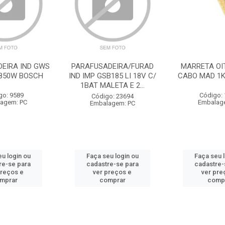
DEIRA IND GWS
PARAFUSADEIRA/FURAD
MARRETA OI
2 850W BOSCH
IND IMP GSB185 LI 18V C/
CABO MAD 1K
1BAT MALETA E 2...
go: 9589
Código:
Código: 23694
agem: PC
Embalag
Embalagem: PC
u login ou
Faça seu login ou
Faça seu 
re-se para
cadastre-se para
cadastre-
preços e
ver preços e
ver pre
mprar
comprar
comp