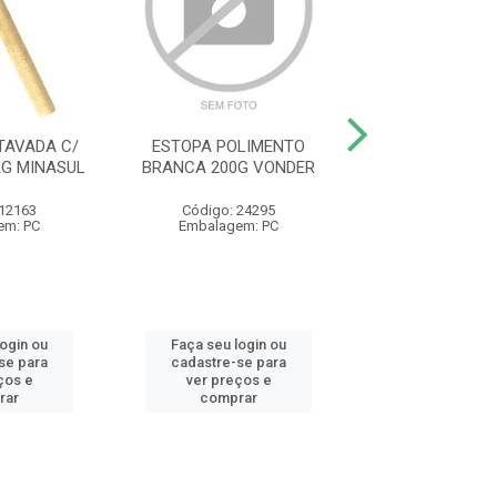
TAVADA C/
ESTOPA POLIMENTO
ALICATE UNIV
G MINASUL
BRANCA 200G VONDER
ISOLADO R28
GEDORE R
 12163
Código: 24295
Código: 36
em: PC
Embalagem: PC
Embalagem:
login ou
Faça seu login ou
Faça seu log
se para
cadastre-se para
cadastre-se 
ços e
ver preços e
ver preços
rar
comprar
comprar