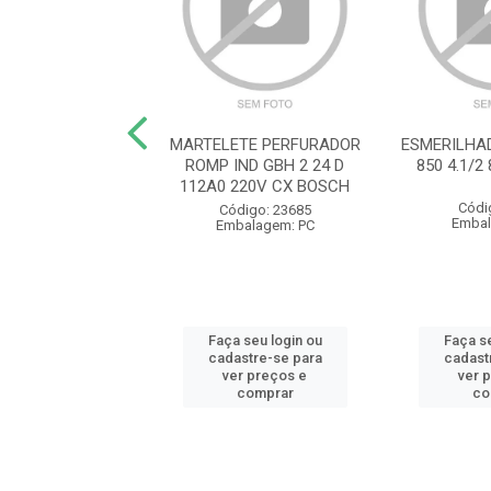
E UNIVERSAL 8
MARTELETE PERFURADOR
ESMERILHA
DO R28301200
ROMP IND GBH 2 24 D
850 4.1/
EDORE RED
112A0 220V CX BOSCH
Códi
ódigo: 3607
Código: 23685
Embal
balagem: PC
Embalagem: PC
 seu login ou
Faça seu login ou
Faça se
astre-se para
cadastre-se para
cadast
er preços e
ver preços e
ver 
comprar
comprar
co