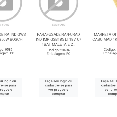
DEIRA IND GWS
PARAFUSADEIRA/FURAD
MARRETA OI
2 850W BOSCH
IND IMP GSB185 LI 18V C/
CABO MAD 1K
1BAT MALETA E 2...
go: 9589
Código:
Código: 23694
agem: PC
Embalag
Embalagem: PC
u login ou
Faça seu login ou
Faça seu 
re-se para
cadastre-se para
cadastre-
preços e
ver preços e
ver pre
mprar
comprar
comp