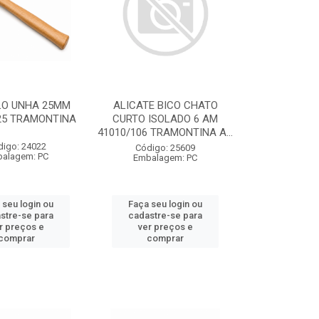
LO UNHA 25MM
ALICATE BICO CHATO
25 TRAMONTINA
CURTO ISOLADO 6 AM
41010/106 TRAMONTINA A...
digo: 24022
Código: 25609
alagem: PC
Embalagem: PC
 seu login ou
Faça seu login ou
stre-se para
cadastre-se para
r preços e
ver preços e
comprar
comprar