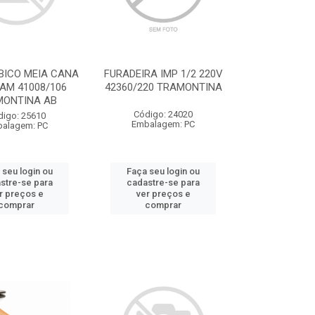
BICO MEIA CANA
FURADEIRA IMP 1/2 220V
 AM 41008/106
42360/220 TRAMONTINA
MONTINA AB
Código: 24020
digo: 25610
Embalagem: PC
alagem: PC
 seu login ou
Faça seu login ou
stre-se para
cadastre-se para
r preços e
ver preços e
comprar
comprar