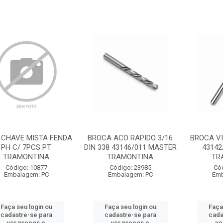
 CHAVE MISTA FENDA
BROCA ACO RAPIDO 3/16
BROCA VI
PH C/ 7PCS PT
DIN 338 43146/011 MASTER
43142
TRAMONTINA
TRAMONTINA
TR
Código: 10877
Código: 23985
Có
Embalagem: PC
Embalagem: PC
Emb
Faça seu login ou
Faça seu login ou
Faça
cadastre-se para
cadastre-se para
cada
ver preços e
ver preços e
ve