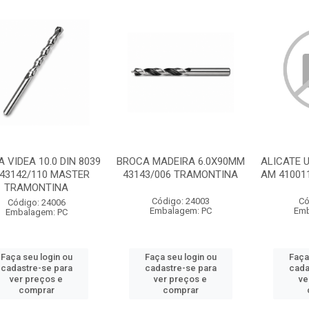
 VIDEA 10.0 DIN 8039
BROCA MADEIRA 6.0X90MM
ALICATE U
43142/110 MASTER
43143/006 TRAMONTINA
AM 41001
TRAMONTINA
Código: 24003
Có
Código: 24006
Embalagem: PC
Emb
Embalagem: PC
Faça seu login ou
Faça seu login ou
Faça
cadastre-se para
cadastre-se para
cada
ver preços e
ver preços e
ve
comprar
comprar