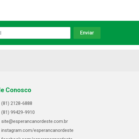
le Conosco
(81) 2128-6888
(81) 99429-9910
site@esperancanordeste.com.br
instagram.com/esperancanordeste