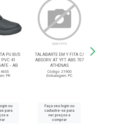
A PU BI/D
TALABARTE EM Y FITA C/
LUVA MALH
Q PVC 41
ABSORV AT YFT ABS 707
PIGMENTADA 
AFE - AB
ATHENAS
SMART T/U CA46
 4655
Código: 21900
Código: 11
em: PR
Embalagem: PC
Embalagem:
login ou
Faça seu login ou
Faça seu log
se para
cadastre-se para
cadastre-se 
ços e
ver preços e
ver preços
rar
comprar
comprar