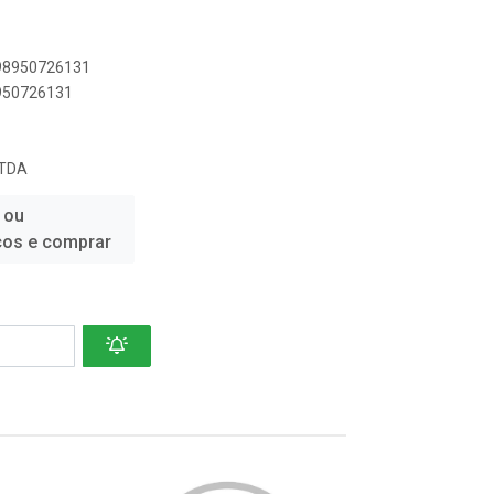
898950726131
8950726131
LTDA
 ou
ços e comprar