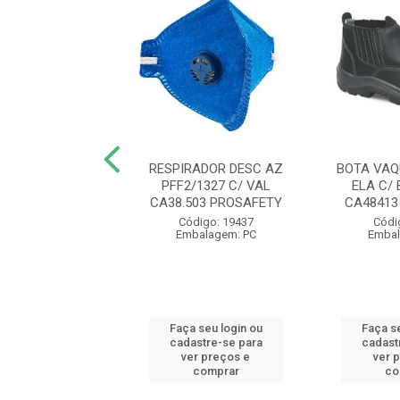
A MALHA BR
RESPIRADOR DESC AZ
BOTA VAQ
NTADA COTTON
PFF2/1327 C/ VAL
ELA C/ 
/U CA46933 VOLK
CA38.503 PROSAFETY
CA48413
digo: 11621
Código: 19437
Códi
balagem: PR
Embalagem: PC
Embal
 seu login ou
Faça seu login ou
Faça se
astre-se para
cadastre-se para
cadast
er preços e
ver preços e
ver 
comprar
comprar
co