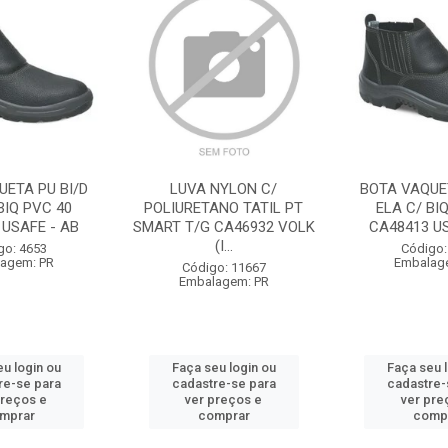
UETA PU BI/D
LUVA NYLON C/
BOTA VAQUET
BIQ PVC 40
POLIURETANO TATIL PT
ELA C/ BI
 USAFE - AB
SMART T/G CA46932 VOLK
CA48413 US
(I...
go: 4653
Código:
agem: PR
Embalag
Código: 11667
Embalagem: PR
u login ou
Faça seu login ou
Faça seu 
re-se para
cadastre-se para
cadastre-
preços e
ver preços e
ver pre
mprar
comprar
comp