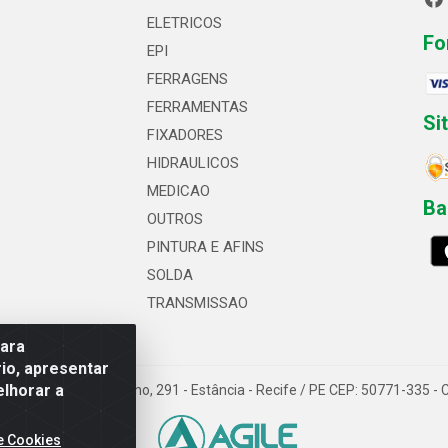
ELETRICOS
Fo
EPI
FERRAGENS
FERRAMENTAS
Si
FIXADORES
HIDRAULICOS
MEDICAO
Ba
OUTROS
PINTURA E AFINS
SOLDA
TRANSMISSAO
para
io, apresentar
elhorar a
 Professor Caldas Filho, 291 - Estância - Recife / PE CEP: 50771-335 
e Cookies