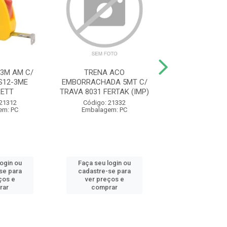
3M AM C/
TRENA ACO
ESQUADRO CABO
S12-3ME
EMBORRACHADA 5MT C/
30CM ZAMAC 
ETT
TRAVA 8031 FERTAK (IMP)
Código: 96
 21312
Código: 21332
Embalagem:
em: PC
Embalagem: PC
login ou
Faça seu login ou
Faça seu log
se para
cadastre-se para
cadastre-se 
ços e
ver preços e
ver preços
rar
comprar
comprar