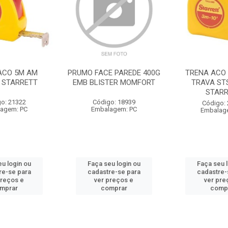
ACO 5M AM
PRUMO FACE PAREDE 400G
TRENA ACO 
 STARRETT
EMB BLISTER MOMFORT
TRAVA ST
STARR
o: 21322
Código: 18939
Código:
agem: PC
Embalagem: PC
Embalag
u login ou
Faça seu login ou
Faça seu 
re-se para
cadastre-se para
cadastre-
preços e
ver preços e
ver pre
mprar
comprar
comp