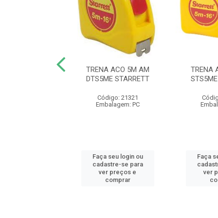
O CABO ALUM 12
TRENA ACO 5M AM
TRENA 
AMAC MOMFORT
DTS5ME STARRETT
STS5ME
ódigo: 9670
Código: 21321
Códig
balagem: PC
Embalagem: PC
Embal
 seu login ou
Faça seu login ou
Faça se
astre-se para
cadastre-se para
cadast
er preços e
ver preços e
ver 
comprar
comprar
co