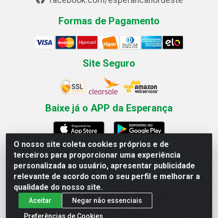
facebook.com/esperancanordeste
Formas de Pagamento
Site Seguro
Baixe já o APP da Esperança
O nosso site coleta cookies próprios e de
terceiros para proporcionar uma experiência
Esperança Nordeste - Rua Professor Caldas Filho, 291 -
personalizada ao usuário, apresentar publicidade
Estância - Recife / PE CEP: 50771-335 - CNPJ
relevante de acordo com o seu perfil e melhorar a
03.666.136/0001-23
qualidade do nosso site.
Aceitar
Negar não essenciais
Preferências de Cookies