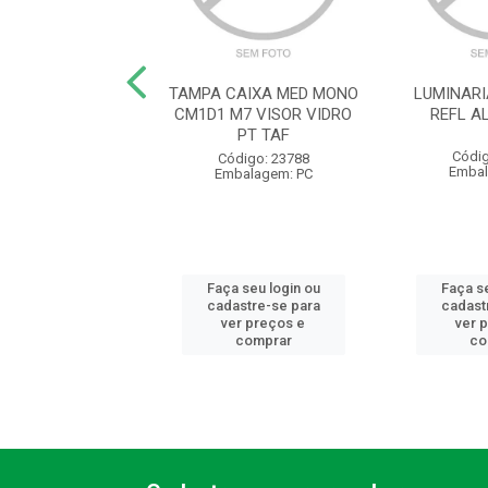
10A250VTHESI UP
TAMPA CAIXA MED MONO
LUMINAR
CM1D1 M7 VISOR VIDRO
REFL A
PT TAF
digo: 10322
Códig
Código: 23788
balagem: PC
Embal
Embalagem: PC
 seu login ou
Faça seu login ou
Faça se
astre-se para
cadastre-se para
cadast
er preços e
ver preços e
ver 
comprar
comprar
co