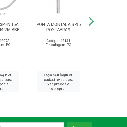
 3P+N 16A
PONTA MONTADA B-95
INT PAR 10A250
44 VM ABB
PONTABRAS
 18073
Código: 18131
Código: 10
em: PC
Embalagem: PC
Embalagem:
login ou
Faça seu login ou
Faça seu log
se para
cadastre-se para
cadastre-se 
ços e
ver preços e
ver preços
rar
comprar
comprar