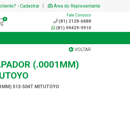
|
cliente? - Cadastrar
Área do Representante
Fale Conosco
0
(81) 2128-6888
(81) 99429-9910
VOLTAR
LPADOR (.0001MM)
TUTOYO
01MM) 513-504T MITUTOYO