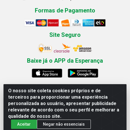
Formas de Pagamento
Site Seguro
Baixe já o APP da Esperança
O nosso site coleta cookies próprios e de
Esperança Nordeste - Rua Professor Caldas Filho, 291 -
terceiros para proporcionar uma experiência
Estância - Recife / PE CEP: 50771-335 - CNPJ
personalizada ao usuário, apresentar publicidade
03.666.136/0001-23
relevante de acordo com o seu perfil e melhorar a
qualidade do nosso site.
Aceitar
Negar não essenciais