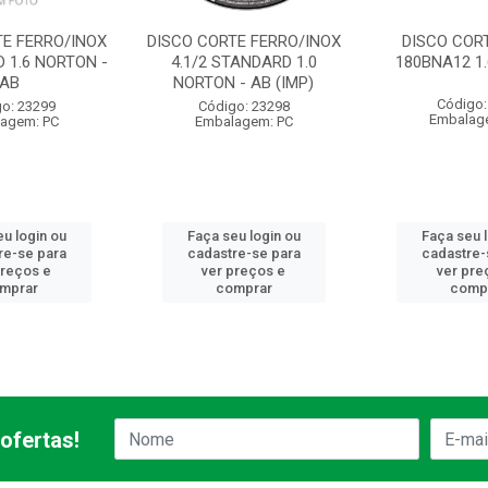
TE FERRO/INOX
DISCO CORTE FERRO/INOX
DISCO CORT
 1.6 NORTON -
4.1/2 STANDARD 1.0
180BNA12 1
AB
NORTON - AB (IMP)
Código:
o: 23299
Código: 23298
Embalag
agem: PC
Embalagem: PC
u login ou
Faça seu login ou
Faça seu 
re-se para
cadastre-se para
cadastre-
preços e
ver preços e
ver pre
mprar
comprar
comp
ofertas!