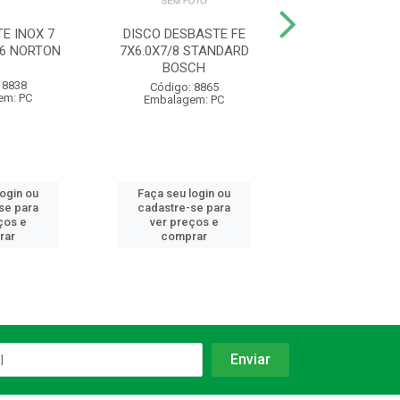
E INOX 7
DISCO DESBASTE FE
DISCO DESBAS
.6 NORTON
7X6.0X7/8 STANDARD
180BDA640 N
BOSCH
 8838
Código: 88
Código: 8865
em: PC
Embalagem:
Embalagem: PC
login ou
Faça seu login ou
Faça seu log
se para
cadastre-se para
cadastre-se 
ços e
ver preços e
ver preços
rar
comprar
comprar