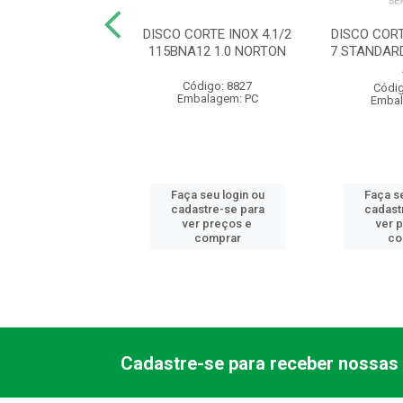
DESBASTE FE 7
DISCO CORTE INOX 4.1/2
DISCO COR
DA640 NORTON
115BNA12 1.0 NORTON
7 STANDARD
ódigo: 8861
Código: 8827
Códig
balagem: PC
Embalagem: PC
Embal
 seu login ou
Faça seu login ou
Faça se
astre-se para
cadastre-se para
cadast
er preços e
ver preços e
ver 
comprar
comprar
co
Cadastre-se para receber nossas 