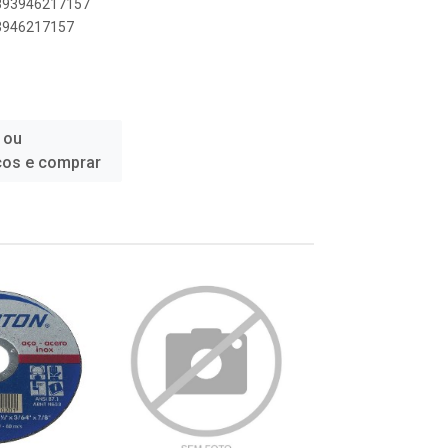
7893946217157
93946217157
 ou
ços e comprar