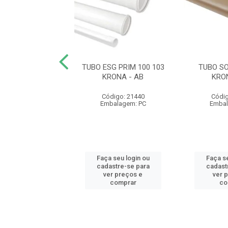
SOLD 50 0027
TUBO ESG PRIM 100 103
TUBO SO
KRONA
KRONA - AB
KRO
digo: 21494
Código: 21440
Códig
balagem: PC
Embalagem: PC
Embal
 seu login ou
Faça seu login ou
Faça se
astre-se para
cadastre-se para
cadast
er preços e
ver preços e
ver 
comprar
comprar
co